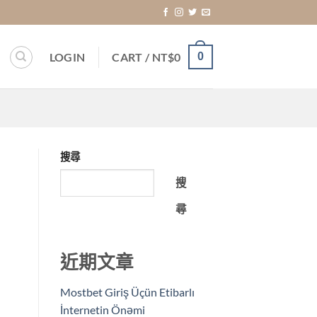
0
LOGIN
CART /
NT$
0
搜尋
搜
尋
近期文章
Mostbet Giriş Üçün Etibarlı
İnternetin Önəmi