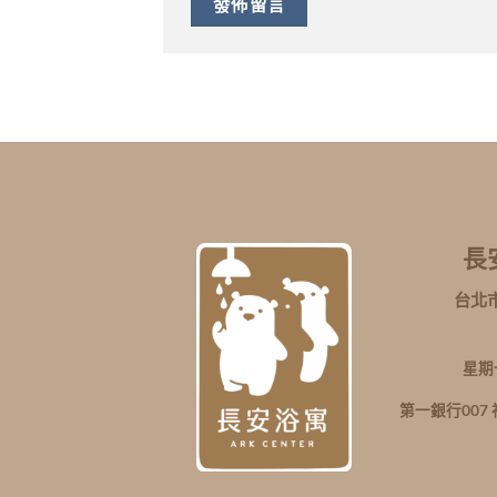
長
台北
星期一
第一銀行007 