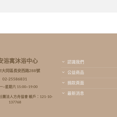
安浴寓沐浴中心
認識我們
市大同區長安西路288號
公益商品
02-25586831
捐款頁面
~星期六 15:00~19:00
最新消息
社團法人方舟協會 帳戶：121-10-
137768