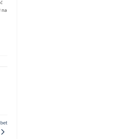
ić
ł na
bet