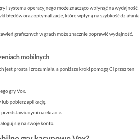
gry i systemu operacyjnego może znacząco wpłynąć na wydajność.
i błędów oraz optymalizacje, które wpłyną na szybkość działani
wień graficznych w grach może znacznie poprawić wydajność,
dzeniach mobilnych
h jest prosta i zrozumiała, a poniższe kroki pomogą Ci przez ten
ego gry Vox.
lub pobierz aplikację.
ji przedstawionymi na ekranie.
zaloguj się na swoje konto.
bilne gry kasynowe Vox?