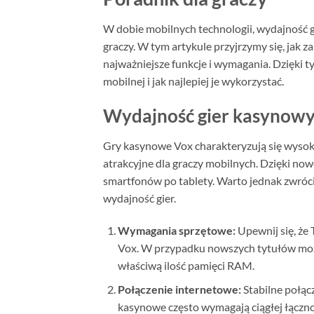
W dobie mobilnych technologii, wydajność 
graczy. W tym artykule przyjrzymy się, jak z
najważniejsze funkcje i wymagania. Dzięki t
mobilnej i jak najlepiej je wykorzystać.
Wydajność gier kasynowy
Gry kasynowe Vox charakteryzują się wysoką 
atrakcyjne dla graczy mobilnych. Dzięki now
smartfonów po tablety. Warto jednak zwróc
wydajność gier.
Wymagania sprzętowe:
Upewnij się, że
Vox. W przypadku nowszych tytułów moż
właściwą ilość pamięci RAM.
Połączenie internetowe:
Stabilne połąc
kasynowe często wymagają ciągłej łączn