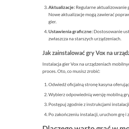
Aktualizacje:
Regularne aktualizowanie 
Nowe aktualizacje mogą zawierać poprawk
gier.
Ustawienia graficzne:
Dostosowanie usta
zwłaszcza na starszych urządzeniach.
Jak zainstalować gry Vox na urzą
Instalacja gier Vox na urządzeniach mobilnyc
proces. Oto, co musisz zrobić:
Odwiedź oficjalną stronę kasyna oferując
Wybierz odpowiednią wersję mobilną gry 
Postępuj zgodnie z instrukcjami instalac
Po zakończeniu instalacji, uruchom grę i 
Dlaczego warto grać w mo