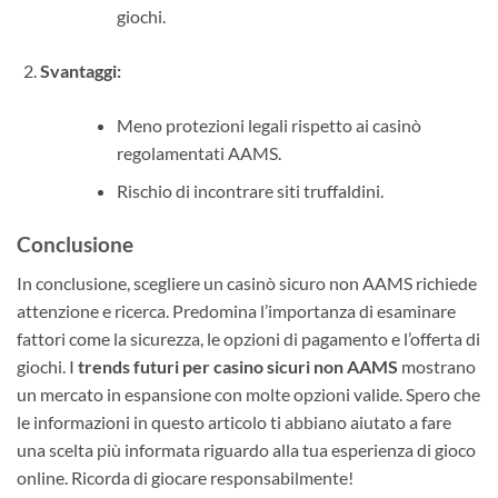
giochi.
Svantaggi:
Meno protezioni legali rispetto ai casinò
regolamentati AAMS.
Rischio di incontrare siti truffaldini.
Conclusione
In conclusione, scegliere un casinò sicuro non AAMS richiede
attenzione e ricerca. Predomina l’importanza di esaminare
fattori come la sicurezza, le opzioni di pagamento e l’offerta di
giochi. I
trends futuri per casino sicuri non AAMS
mostrano
un mercato in espansione con molte opzioni valide. Spero che
le informazioni in questo articolo ti abbiano aiutato a fare
una scelta più informata riguardo alla tua esperienza di gioco
online. Ricorda di giocare responsabilmente!