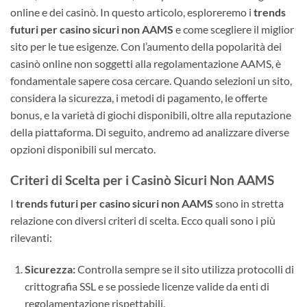
online e dei casinò. In questo articolo, esploreremo i
trends
futuri per casino sicuri non AAMS
e come scegliere il miglior
sito per le tue esigenze. Con l’aumento della popolarità dei
casinò online non soggetti alla regolamentazione AAMS, è
fondamentale sapere cosa cercare. Quando selezioni un sito,
considera la sicurezza, i metodi di pagamento, le offerte
bonus, e la varietà di giochi disponibili, oltre alla reputazione
della piattaforma. Di seguito, andremo ad analizzare diverse
opzioni disponibili sul mercato.
Criteri di Scelta per i Casinò Sicuri Non AAMS
I
trends futuri per casino sicuri non AAMS
sono in stretta
relazione con diversi criteri di scelta. Ecco quali sono i più
rilevanti:
Sicurezza:
Controlla sempre se il sito utilizza protocolli di
crittografia SSL e se possiede licenze valide da enti di
regolamentazione rispettabili.