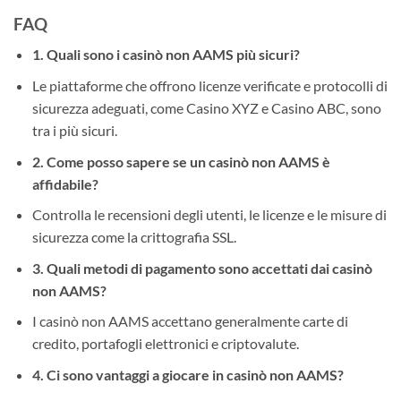
FAQ
1. Quali sono i casinò non AAMS più sicuri?
Le piattaforme che offrono licenze verificate e protocolli di
sicurezza adeguati, come Casino XYZ e Casino ABC, sono
tra i più sicuri.
2. Come posso sapere se un casinò non AAMS è
affidabile?
Controlla le recensioni degli utenti, le licenze e le misure di
sicurezza come la crittografia SSL.
3. Quali metodi di pagamento sono accettati dai casinò
non AAMS?
I casinò non AAMS accettano generalmente carte di
credito, portafogli elettronici e criptovalute.
4. Ci sono vantaggi a giocare in casinò non AAMS?