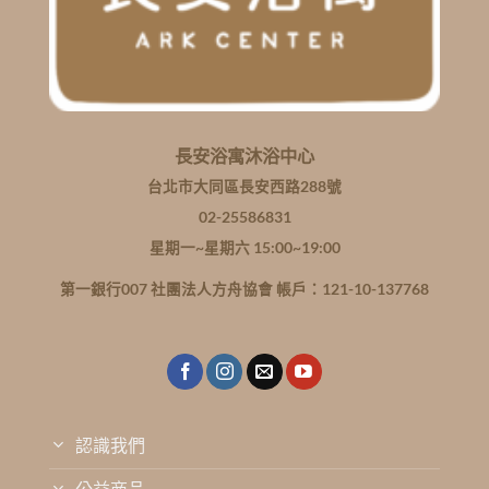
長安浴寓沐浴中心
台北市大同區長安西路288號
02-25586831
星期一~星期六 15:00~19:00
第一銀行007 社團法人方舟協會 帳戶：121-10-137768
認識我們
公益商品