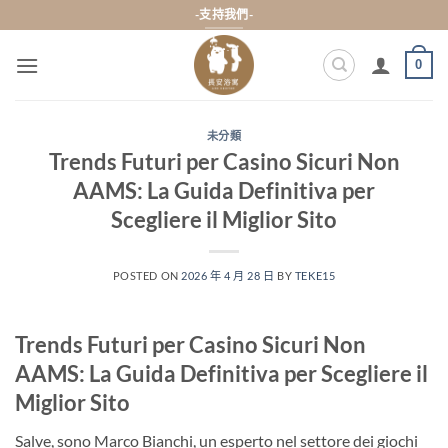
Skip
-支持我們-
to
content
0
未分類
Trends Futuri per Casino Sicuri Non
AAMS: La Guida Definitiva per
Scegliere il Miglior Sito
POSTED ON
2026 年 4 月 28 日
BY
TEKE15
Trends Futuri per Casino Sicuri Non
AAMS: La Guida Definitiva per Scegliere il
Miglior Sito
Salve, sono Marco Bianchi, un esperto nel settore dei giochi