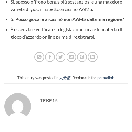
Sì, spesso offrono bonus più sostanziosi e una maggiore
varietà di giochi rispetto ai casinò AAMS.
5. Posso giocare ai casinò non AAMS dalla mia regione?
È essenziale verificare la legislazione locale in materia di
gioco d’azzardo online prima di registrarsi.
This entry was posted in
未分類
. Bookmark the
permalink
.
TEKE15