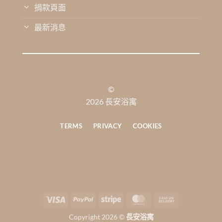
捐款頁面
最新消息
©
2026 長安浴寓
TERMS
PRIVACY
COOKIES
Visa
PayPal
Stripe
MasterCard
Cash
On
Copyright 2026 ©
長安浴寓
Delivery