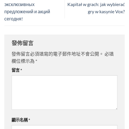
эксклюзивных
Kapitał w grach: jak wybierać
предложений и акций
gry w kasynie Vox?
сегодня!
發佈留言
發佈留言必須填寫的電子郵件地址不會公開。
必填
欄位標示為
*
留言
*
顯示名稱
*