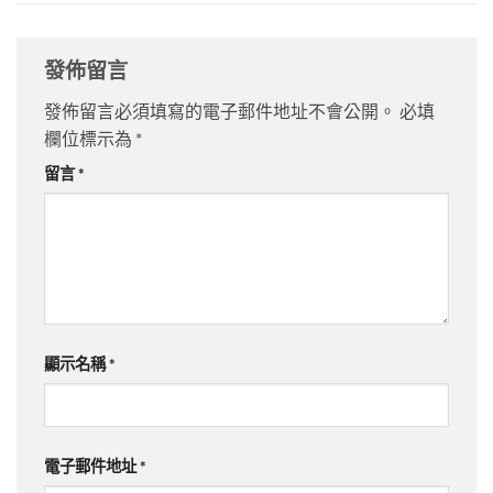
發佈留言
發佈留言必須填寫的電子郵件地址不會公開。
必填
欄位標示為
*
留言
*
顯示名稱
*
電子郵件地址
*