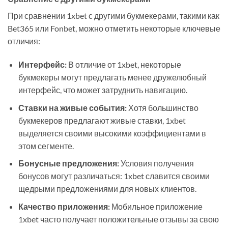
При сравнении 1xbet с другими букмекерами, такими как
Bet365 или Fonbet, можно отметить некоторые ключевые
отличия:
Интерфейс:
В отличие от 1xbet, некоторые
букмекеры могут предлагать менее дружелюбный
интерфейс, что может затруднить навигацию.
Ставки на живые события:
Хотя большинство
букмекеров предлагают живые ставки, 1xbet
выделяется своими высокими коэффициентами в
этом сегменте.
Бонусные предложения:
Условия получения
бонусов могут различаться: 1xbet славится своими
щедрыми предложениями для новых клиентов.
Качество приложения:
Мобильное приложение
1xbet часто получает положительные отзывы за свою