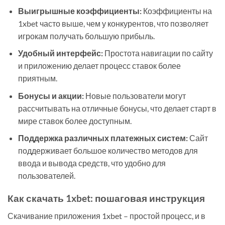
Выигрышные коэффициенты:
Коэффициенты на
1xbet часто выше, чем у конкурентов, что позволяет
игрокам получать большую прибыль.
Удобный интерфейс:
Простота навигации по сайту
и приложению делает процесс ставок более
приятным.
Бонусы и акции:
Новые пользователи могут
рассчитывать на отличные бонусы, что делает старт в
мире ставок более доступным.
Поддержка различных платежных систем:
Сайт
поддерживает большое количество методов для
ввода и вывода средств, что удобно для
пользователей.
Как скачать 1xbet: пошаговая инструкция
Скачивание приложения 1xbet – простой процесс, и в