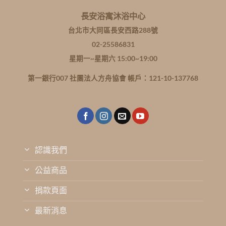
長安浴寓沐浴中心
台北市大同區長安西路288號
02-25586831
星期一~星期六 15:00~19:00
第一銀行007 社團法人方舟協會 帳戶：121-10-137768
認識我們
公益商品
捐款頁面
最新消息