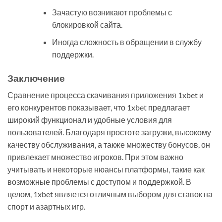
Зачастую возникают проблемы с
блокировкой сайта.
Иногда сложность в обращении в службу
поддержки.
Заключение
Сравнение процесса скачивания приложения 1xbet и
его конкурентов показывает, что 1xbet предлагает
широкий функционал и удобные условия для
пользователей. Благодаря простоте загрузки, высокому
качеству обслуживания, а также множеству бонусов, он
привлекает множество игроков. При этом важно
учитывать и некоторые нюансы платформы, такие как
возможные проблемы с доступом и поддержкой. В
целом, 1xbet является отличным выбором для ставок на
спорт и азартных игр.