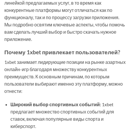
линейкой предлагаемых услуг, в то время как
конкурентные платформы могут отличаться как по
функционалу, так и по процессу загрузки приложения.
Мы подробно освятим ключевые аспекты, чтобы помочь
вам сделать лучший выбор и быстро скачать нужное
приложение.
Почему 1xbet привлекает пользователей?
1xbet занимает лидирующие позиции на рынке азартных
онлайн-игр благодаря множеству конкурентных
преимуществ. К основным причинам, по которым
пользователи выбирают именно эту платформу, можно
отнести:
Широкий выбор спортивных событий:
1xbet
предлагает множество спортивных событий для
ставок, включая популярные виды спорта и
киберспорт.