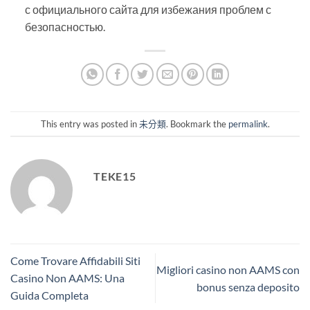
с официального сайта для избежания проблем с
безопасностью.
This entry was posted in
未分類
. Bookmark the
permalink
.
TEKE15
Come Trovare Affidabili Siti
Migliori casino non AAMS con
Casino Non AAMS: Una
bonus senza deposito
Guida Completa