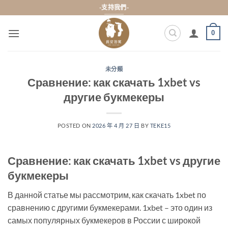
Skip
-支持我們-
to
content
0
未分類
Сравнение: как скачать 1xbet vs
другие букмекеры
POSTED ON
2026 年 4 月 27 日
BY
TEKE15
Сравнение: как скачать 1xbet vs другие
букмекеры
В данной статье мы рассмотрим, как скачать 1xbet по
сравнению с другими букмекерами. 1xbet – это один из
самых популярных букмекеров в России с широкой