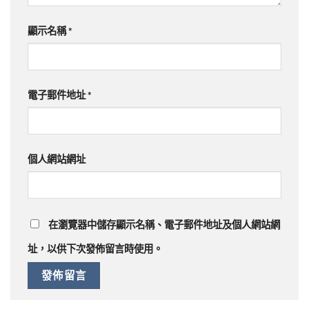
顯示名稱
*
電子郵件地址
*
個人網站網址
在
瀏覽器
中儲存顯示名稱、電子郵件地址及個人網站網
址，以供下次發佈留言時使用。