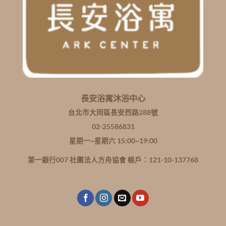
長安浴寓沐浴中心
台北市大同區長安西路288號
02-25586831
星期一~星期六 15:00~19:00
第一銀行007 社團法人方舟協會 帳戶：121-10-137768