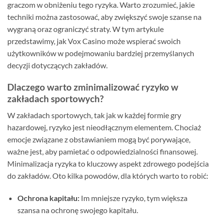
graczom w obniżeniu tego ryzyka. Warto zrozumieć, jakie
techniki można zastosować, aby zwiększyć swoje szanse na
wygraną oraz ograniczyć straty. W tym artykule
przedstawimy, jak Vox Casino może wspierać swoich
użytkowników w podejmowaniu bardziej przemyślanych
decyzji dotyczących zakładów.
Dlaczego warto zminimalizować ryzyko w
zakładach sportowych?
W zakładach sportowych, tak jak w każdej formie gry
hazardowej, ryzyko jest nieodłącznym elementem. Chociaż
emocje związane z obstawianiem mogą być porywające,
ważne jest, aby pamietać o odpowiedzialności finansowej.
Minimalizacja ryzyka to kluczowy aspekt zdrowego podejścia
do zakładów. Oto kilka powodów, dla których warto to robić:
Ochrona kapitału:
Im mniejsze ryzyko, tym większa
szansa na ochronę swojego kapitału.