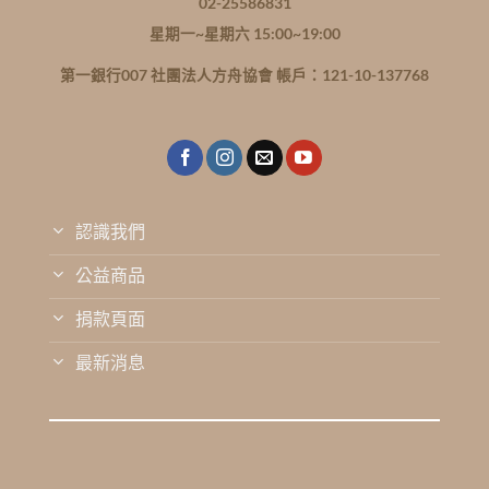
02-25586831
星期一~星期六 15:00~19:00
第一銀行007 社團法人方舟協會 帳戶：121-10-137768
認識我們
公益商品
捐款頁面
最新消息