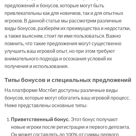
предложений и бонусов, которые могут быть
привлекательны как для новичков, так и для опытных
игроков. В данной статье мы рассмотрим различные
виды бонусов, разберём их преимущества и недостатки,
а также выясним, стоит ли ими пользоваться. Важно
помнить, что такие предложения могут существенно
улучшить ваш игровой опыт, но при этом требуют
внимательного подхода и осознания условий их
получения и использования.
Типы бонусов и специальных предложений
На платформе Мостбет доступны различные виды
бонусов, которые могут обогатить ваш игровой процесс.
Ниже представлены основные типы:
Приветственный бонус.
Этот бонус получают
новые игроки после регистрации и первого депозита.
Он может составлять до 100% от суммы первого