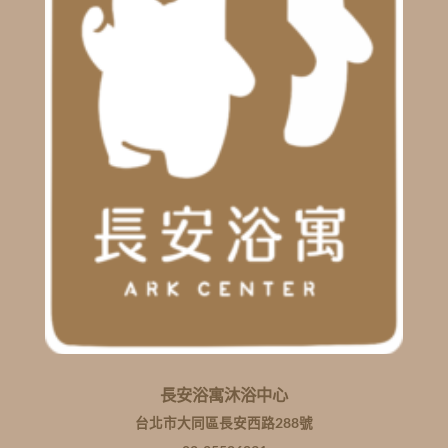
長安浴寓沐浴中心
台北市大同區長安西路288號