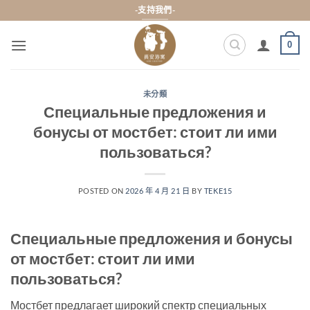
Skip
-支持我們-
to
content
0
未分類
Специальные предложения и
бонусы от мостбет: стоит ли ими
пользоваться?
POSTED ON
2026 年 4 月 21 日
BY
TEKE15
Специальные предложения и бонусы
от мостбет: стоит ли ими
пользоваться?
Мостбет предлагает широкий спектр специальных