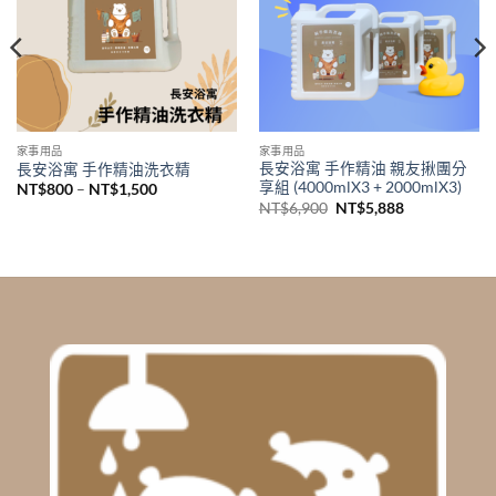
家事用品
家事用品
長安浴寓 手作精油 親友揪團分
長安浴寓 手作精油洗衣精
享組 (4000mlX3 + 2000mlX3)
Price
NT$
800
–
NT$
1,500
range:
Original
Current
NT$
6,900
NT$
5,888
NT$800
price
price
through
was:
is:
NT$1,500
NT$6,900.
NT$5,888.