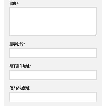
留言
*
顯示名稱
*
電子郵件地址
*
個人網站網址