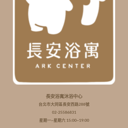
長安浴寓沐浴中心
台北市大同區長安西路288號
02-25586831
星期一~星期六 15:00~19:00