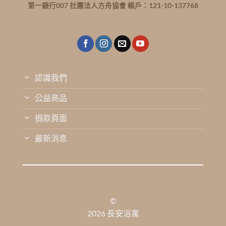
第一銀行007 社團法人方舟協會 帳戶：121-10-137768
認識我們
公益商品
捐款頁面
最新消息
©
2026 長安浴寓