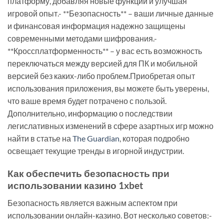
платформу, добавляя новые функции и улучшая
игровой опыт.- **Безопасность** – ваши личные данные
и финансовая информация надежно защищены
современными методами шифрования.-
**Кроссплатформенность** – у вас есть возможность
переключаться между версией для ПК и мобильной
версией без каких-либо проблем.Приобретая опыт
использования приложения, вы можете быть уверены,
что ваше время будет потрачено с пользой.
Дополнительно, информацию о последствии
легислативных изменений в сфере азартных игр можно
найти в статье на
The Guardian
, которая подробно
освещает текущие тренды в игорной индустрии.
Как обеспечить безопасность при
использовании казино 1xbet
Безопасность является важным аспектом при
использовании онлайн-казино. Вот несколько советов:-