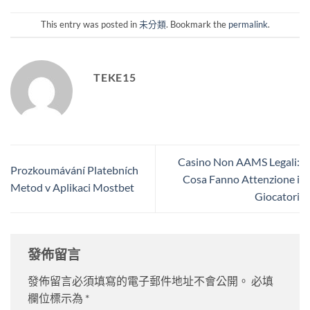
This entry was posted in
未分類
. Bookmark the
permalink
.
TEKE15
Casino Non AAMS Legali:
Prozkoumávání Platebních
Cosa Fanno Attenzione i
Metod v Aplikaci Mostbet
Giocatori
發佈留言
發佈留言必須填寫的電子郵件地址不會公開。
必填
欄位標示為
*