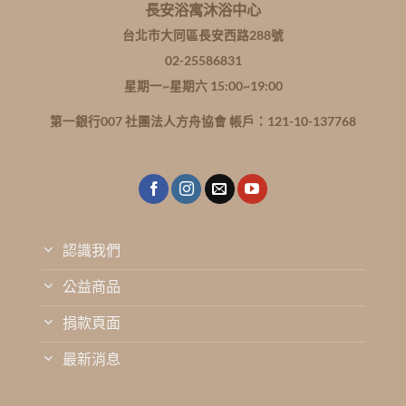
長安浴寓沐浴中心
台北市大同區長安西路288號
02-25586831
星期一~星期六 15:00~19:00
第一銀行007 社團法人方舟協會 帳戶：121-10-137768
認識我們
公益商品
捐款頁面
最新消息