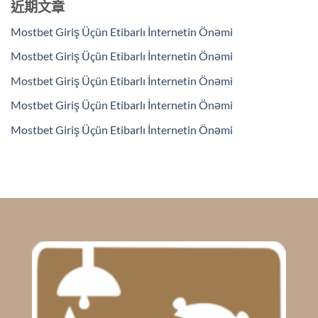
近期文章
Mostbet Giriş Üçün Etibarlı İnternetin Önəmi
Mostbet Giriş Üçün Etibarlı İnternetin Önəmi
Mostbet Giriş Üçün Etibarlı İnternetin Önəmi
Mostbet Giriş Üçün Etibarlı İnternetin Önəmi
Mostbet Giriş Üçün Etibarlı İnternetin Önəmi