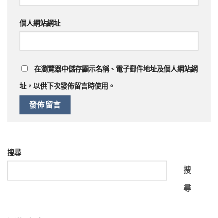
個人網站網址
在
瀏覽器
中儲存顯示名稱、電子郵件地址及個人網站網
址，以供下次發佈留言時使用。
搜尋
搜
尋