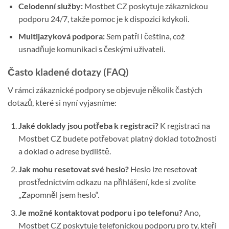
Celodenní služby:
Mostbet CZ poskytuje zákaznickou
podporu 24/7, takže pomoc je k dispozici kdykoli.
Multijazyková podpora:
Sem patří i čeština, což
usnadňuje komunikaci s českými uživateli.
Často kladené dotazy (FAQ)
V rámci zákaznické podpory se objevuje několik častých
dotazů, které si nyní vyjasníme:
Jaké doklady jsou potřeba k registraci?
K registraci na
Mostbet CZ budete potřebovat platný doklad totožnosti
a doklad o adrese bydliště.
Jak mohu resetovat své heslo?
Heslo lze resetovat
prostřednictvím odkazu na přihlášení, kde si zvolíte
„Zapomněl jsem heslo“.
Je možné kontaktovat podporu i po telefonu?
Ano,
Mostbet CZ poskytuje telefonickou podporu pro ty, kteří