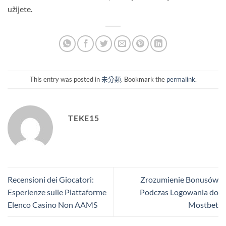
užijete.
This entry was posted in
未分類
. Bookmark the
permalink
.
TEKE15
Recensioni dei Giocatori:
Zrozumienie Bonusów
Esperienze sulle Piattaforme
Podczas Logowania do
Elenco Casino Non AAMS
Mostbet