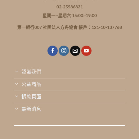
02-25586831
星期一~星期六 15:00~19:00
第一銀行007 社團法人方舟協會 帳戶：121-10-137768
認識我們
公益商品
捐款頁面
最新消息