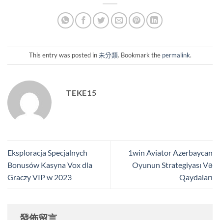
This entry was posted in
未分類
. Bookmark the
permalink
.
TEKE15
Eksploracja Specjalnych
1win Aviator Azerbaycan
Bonusów Kasyna Vox dla
Oyunun Strategiyası Və
Graczy VIP w 2023
Qaydaları
發佈留言