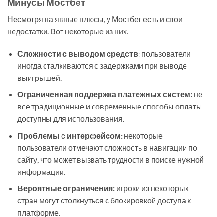
Минусы Мостбет
Несмотря на явные плюсы, у Мостбет есть и свои
недостатки. Вот некоторые из них:
Сложности с выводом средств:
пользователи
иногда сталкиваются с задержками при выводе
выигрышей.
Ограниченная поддержка платежных систем:
не
все традиционные и современные способы оплаты
доступны для использования.
Проблемы с интерфейсом:
некоторые
пользователи отмечают сложность в навигации по
сайту, что может вызвать трудности в поиске нужной
информации.
Вероятные ограничения:
игроки из некоторых
стран могут столкнуться с блокировкой доступа к
платформе.