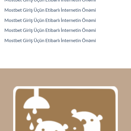
Mostbet Giriş Üçün Etibarlı İnternetin Önəmi
Mostbet Giriş Üçün Etibarlı İnternetin Önəmi
Mostbet Giriş Üçün Etibarlı İnternetin Önəmi
Mostbet Giriş Üçün Etibarlı İnternetin Önəmi