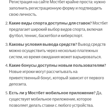
Регистрация на сайте Мостбет крайне проста: нужно
заполнить регистрационную форму и подтвердить
свою личность.
Какие виды спорта доступны для ставок?
Мостбет
предлагает широкий выбор видов спорта, включая
футбол, теннис, баскетбол и киберспорт.
Каковы условия вывода средств?
Вывод средств
можно осуществить через несколько платежных
систем, но время ожидания может варьироваться.
Какие бонусы доступны новым пользователям?
Новые игроки могут рассчитывать на
приветственный бонус, который зависит от первого
депозита.
Есть ли у Мостбет мобильное приложение?
Да,
существует мобильное приложение, которое
позволяет делать ставки с любого устройства.