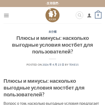
Skip
-支持我們-
to
content
0
未分類
Плюсы и минусы: насколько
выгодные условия мостбет для
пользователей?
POSTED ON
2026 年 4 月 23 日
BY
TEKE15
Плюсы и минусы: насколько
выгодные условия мостбет для
пользователей?
Вопрос о том, насколько выгодные условия предлагает