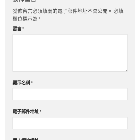
發佈留言必須填寫的電子郵件地址不會公開。
必填
欄位標示為
*
留言
*
顯示名稱
*
電子郵件地址
*