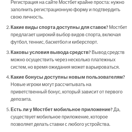
Регистрация на сайте Мостбет крайне проста: нужно
заполнить регистрационную форму и подтвердить
свою личность.
Какие виды спорта доступны для ставок?
Мостбет
предлагает широкий выбор видов спорта, включая
футбол, теннис, баскетбол и киберспорт.
Каковы условия вывода средств?
Вывод средств
можно осуществить через несколько платежных
систем, но время ожидания может варьироваться.
Какие бонусы доступны новым пользователям?
Новые игроки могут рассчитывать на
приветственный бонус, который зависит от первого
депозита.
Есть ли у Мостбет мобильное приложение?
Да,
существует мобильное приложение, которое
позволяет делать ставки с любого устройства.