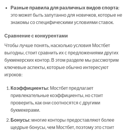
Разные правила для различных видов спорта:
это может быть запутанно для новичков, которые не
знакомы со специфическими условиями ставок.
Сравнение с конкурентами
Чтобы лучше понять, насколько условия Мостбет
выгодны, стоит сравнить их с предложениями других
букмекерских контор. В этом разделе мы рассмотрим
ключевые аспекты, которые обычно интересуют
игроков:
Коэффициенты:
Мостбет предлагает
привлекательные коэффициенты, но стоит
проверить, как они соотносятся с другими
букмекерами.
Бонусы:
многие конторы предоставляют более
щедрые бонусы, чем Мостбет, поэтому это стоит