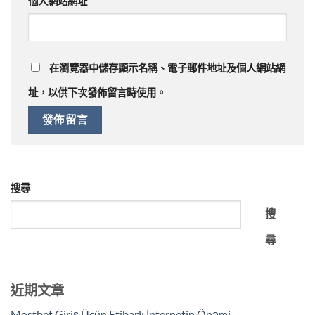
個人網站網址
在
瀏覽器
中儲存顯示名稱、電子郵件地址及個人網站網
址，以供下次發佈留言時使用。
搜尋
搜
尋
近期文章
Mostbet Giriş Üçün Etibarlı İnternetin Önəmi