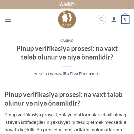
Skip
-支持我們-
to
content
0
CASINO
Pinup verifikasiya prosesi: nə vaxt
tələb olunur və niyə önəmlidir?
POSTED ON
2026 年 4 月 20 日
BY
TEKE15
Pinup verifikasiya prosesi: nə vaxt tələb
olunur və niyə önəmlidir?
Pinup verifikasiya prosesi, onlayn platformalara daxil olmaq
istəyən istifadəçilərin şəxsiyyətini təsdiq etmək məqsədilə
həyata keçirilir. Bu prosedur, müştərilərin məlumatlarının