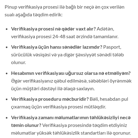
Pinup verifikasiya prosesi ilə bağlı bir neçə ən çox verilən
sualı aşağıda təqdim edirik:
Verifikasiya prosesi nə qədər vaxt alır?
Adətən,
verifikasiya prosesi 24-48 saat ərzində tamamlanır.
Verifikasiya üçün hansı sənədlər lazımdır?
Pasport,
sürücülük vəsiqəsi və ya digər şəxsiyyət sənədi tələb
olunur.
Hesabımın verifikasiyası uğursuz olarsa nə etməliyəm?
Əgər verifikasiyanız qəbul edilməsə, səbəbləri öyrənmək
üçün müştəri dəstəyi ilə əlaqə saxlayın.
Verifikasiya proseduru məcburidir?
Bəli, hesabdan pul
çıxarmaq üçün verifikasiya prosesi mütləqdir.
Verifikasiya zamanı məlumatlarımın təhlükəsizliyi necə
təmin olunur?
Verifikasiya prosesində təqdim etdiyiniz
məlumatlar yüksək təhlükəsizlik standartları ilə qorunur.