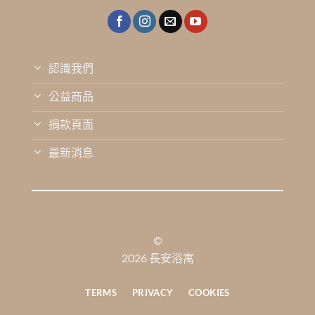
認識我們
公益商品
捐款頁面
最新消息
©
2026 長安浴寓
TERMS
PRIVACY
COOKIES