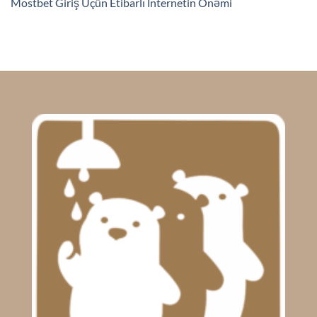
Mostbet Giriş Üçün Etibarlı İnternetin Önəmi