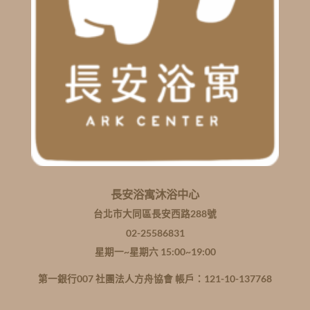
長安浴寓沐浴中心
台北市大同區長安西路288號
02-25586831
星期一~星期六 15:00~19:00
第一銀行007 社團法人方舟協會 帳戶：121-10-137768