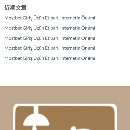
近期文章
Mostbet Giriş Üçün Etibarlı İnternetin Önəmi
Mostbet Giriş Üçün Etibarlı İnternetin Önəmi
Mostbet Giriş Üçün Etibarlı İnternetin Önəmi
Mostbet Giriş Üçün Etibarlı İnternetin Önəmi
Mostbet Giriş Üçün Etibarlı İnternetin Önəmi