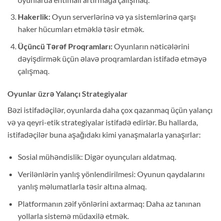
Hakerlik:
Oyun serverlərinə və ya sistemlərinə qarşı
haker hücumları etməklə təsir etmək.
Üçüncü Tərəf Proqramları:
Oyunların nəticələrini
dəyişdirmək üçün əlavə proqramlardan istifadə etməyə
çalışmaq.
Oyunlar üzrə Yalançı Strategiyalar
Bəzi istifadəçilər, oyunlarda daha çox qazanmaq üçün yalançı
və ya qeyri-etik strategiyalar istifadə edirlər. Bu hallarda,
istifadəçilər buna aşağıdakı kimi yanaşmalarla yanaşırlar:
Sosial mühəndislik: Digər oyunçuları aldatmaq.
Verilənlərin yanlış yönlendirilmesi: Oyunun qaydalarını
yanlış məlumatlarla təsir altına almaq.
Platformanın zəif yönlərini axtarmaq: Daha az tanınan
yollarla sistemə müdaxilə etmək.