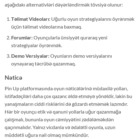
aşağıdakı alternativləri dəyərləndirmək tövsiyə olunur:
Təlimat Videoları:
Uğurlu oyun strategiyalarını öyrənmək
üçün təlimat videolarına baxmaq.
Forumlar:
Oyunçularla ünsiyyət quraraq yeni
strategiyalar öyrənmək.
Demo Versiyalar:
Oyunların demo versiyalarını
oynayaraq təcrübə qazanmaq.
Nəticə
Pin Up platformasında oyun nəticələrinə müdaxilə yolları,
istifadəçiləri daha çox qazanc əldə etməyə yönəldir, lakin bu
yanaşmaların ciddi risklərini də gözardı etməmək lazımdır.
Hər bir oyunçu etik və qanuni yollarla uğur qazanmağa
çalışmalı, bununla oyun cəmiyyətini zədələməkdən
qaçınmalıdır. Yalnız vicdanla və ədalətli oyunla, uzun
müddətli uğura nail olmaq mümkündür.