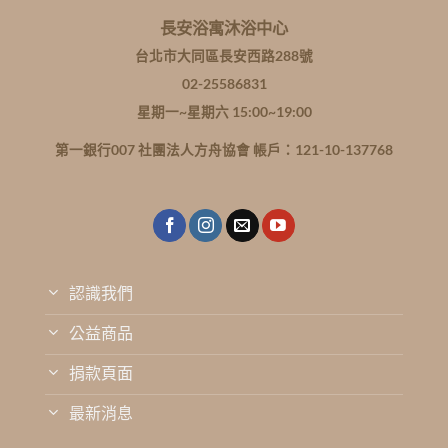
長安浴寓沐浴中心
台北市大同區長安西路288號
02-25586831
星期一~星期六 15:00~19:00
第一銀行007 社團法人方舟協會 帳戶：121-10-137768
認識我們
公益商品
捐款頁面
最新消息