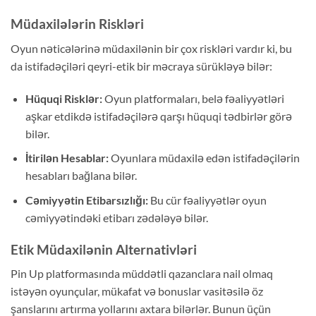
Müdaxilələrin Riskləri
Oyun nəticələrinə müdaxilənin bir çox riskləri vardır ki, bu
da istifadəçiləri qeyri-etik bir məcraya sürükləyə bilər:
Hüquqi Risklər:
Oyun platformaları, belə fəaliyyətləri
aşkar etdikdə istifadəçilərə qarşı hüquqi tədbirlər görə
bilər.
İtirilən Hesablar:
Oyunlara müdaxilə edən istifadəçilərin
hesabları bağlana bilər.
Cəmiyyətin Etibarsızlığı:
Bu cür fəaliyyətlər oyun
cəmiyyətindəki etibarı zədələyə bilər.
Etik Müdaxilənin Alternativləri
Pin Up platformasında müddətli qazanclara nail olmaq
istəyən oyunçular, mükafat və bonuslar vasitəsilə öz
şanslarını artırma yollarını axtara bilərlər. Bunun üçün