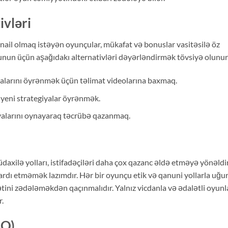
ivləri
ail olmaq istəyən oyunçular, mükafat və bonuslar vasitəsilə öz
. Bunun üçün aşağıdakı alternativləri dəyərləndirmək tövsiyə olunur
alarını öyrənmək üçün təlimat videolarına baxmaq.
yeni strategiyalar öyrənmək.
alarını oynayaraq təcrübə qazanmaq.
axilə yolları, istifadəçiləri daha çox qazanc əldə etməyə yönəldir
zardı etməmək lazımdır. Hər bir oyunçu etik və qanuni yollarla uğu
ini zədələməkdən qaçınmalıdır. Yalnız vicdanla və ədalətli oyunl
.
AQ)