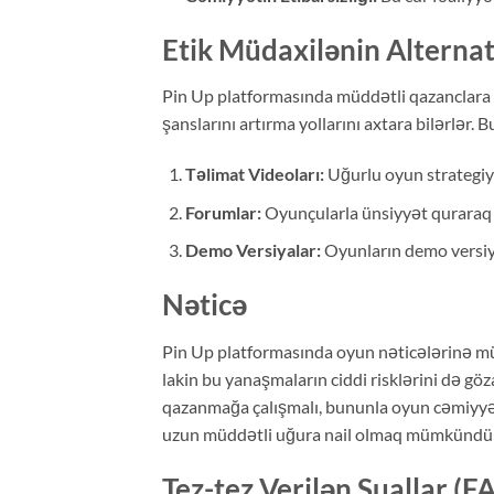
Etik Müdaxilənin Alternat
Pin Up platformasında müddətli qazanclara n
şanslarını artırma yollarını axtara bilərlər
Təlimat Videoları:
Uğurlu oyun strategiy
Forumlar:
Oyunçularla ünsiyyət quraraq 
Demo Versiyalar:
Oyunların demo versiy
Nəticə
Pin Up platformasında oyun nəticələrinə müd
lakin bu yanaşmaların ciddi risklərini də gö
qazanmağa çalışmalı, bununla oyun cəmiyyət
uzun müddətli uğura nail olmaq mümkündür
Tez-tez Verilən Suallar (F