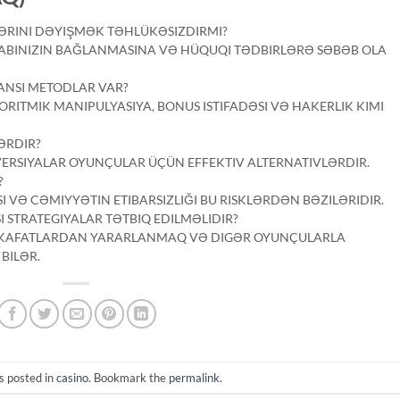
LƏRINI DƏYIŞMƏK TƏHLÜKƏSIZDIRMI?
SABINIZIN BAĞLANMASINA VƏ HÜQUQI TƏDBIRLƏRƏ SƏBƏB OLA
ANSI METODLAR VAR?
ITMIK MANIPULYASIYA, BONUS ISTIFADƏSI VƏ HAKERLIK KIMI
ƏRDIR?
ERSIYALAR OYUNÇULAR ÜÇÜN EFFEKTIV ALTERNATIVLƏRDIR.
?
VƏ CƏMIYYƏTIN ETIBARSIZLIĞI BU RISKLƏRDƏN BƏZILƏRIDIR.
STRATEGIYALAR TƏTBIQ EDILMƏLIDIR?
 MÜKAFATLARDAN YARARLANMAQ VƏ DIGƏR OYUNÇULARLA
BILƏR.
s posted in
casino
. Bookmark the
permalink
.