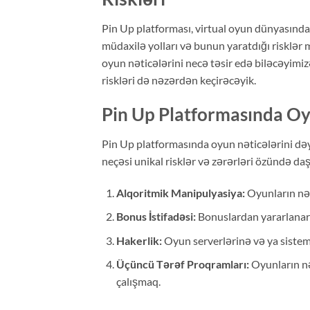
Pin Up platforması, virtual oyun dünyasında
müdaxilə yolları və bunun yaratdığı risklər
oyun nəticələrini necə təsir edə biləcəyimiz
riskləri də nəzərdən keçirəcəyik.
Pin Up Platformasında Oy
Pin Up platformasında oyun nəticələrini d
neçəsi unikal risklər və zərərləri özündə daşı
Alqoritmik Manipulyasiya:
Oyunların nət
Bonus İstifadəsi:
Bonuslardan yararlanar
Hakerlik:
Oyun serverlərinə və ya sistem
Üçüncü Tərəf Proqramları:
Oyunların nə
çalışmaq.