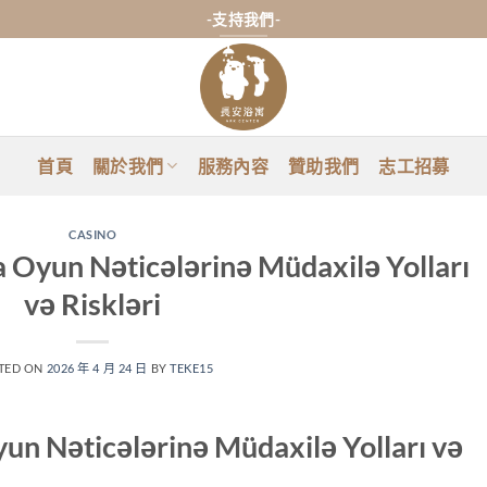
-支持我們-
首頁
關於我們
服務內容
贊助我們
志工招募
CASINO
 Oyun Nəticələrinə Müdaxilə Yolları
və Riskləri
TED ON
2026 年 4 月 24 日
BY
TEKE15
un Nəticələrinə Müdaxilə Yolları və