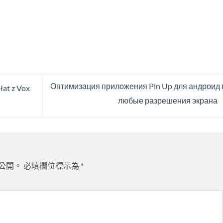
Оптимизация приложения Pin Up для андроид 
łat z Vox
любые разрешения экрана
公開。
必填欄位標示為
*