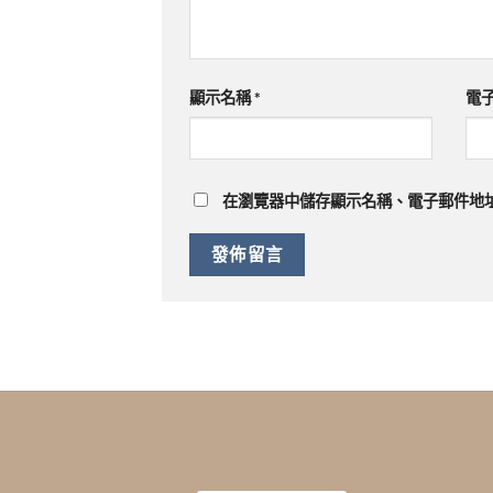
顯示名稱
*
電
在
瀏覽器
中儲存顯示名稱、電子郵件地