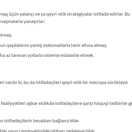
aq üçün yalançı və ya qeyri-etik strategiyalar istifadə edirlər. Bu
anaşmalarla yanaşırlar:
atmaq.
un qaydalarını yanlış məlumatlarla təsir altına almaq.
ha az tanınan yollarla sistemə müdaxilə etmək.
i vardır ki, bu da istifadəçiləri qeyri-etik bir məcraya sürükləyə
fəaliyyətləri aşkar etdikdə istifadəçilərə qarşı hüquqi tədbirlər g
istifadəçilərin hesabları bağlana bilər.
tlər oyun cəmiyyətindəki etibarı zədələyə bilər.