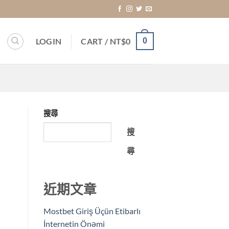
0
LOGIN
CART /
NT$
0
搜尋
搜
尋
近期文章
Mostbet Giriş Üçün Etibarlı
İnternetin Önəmi