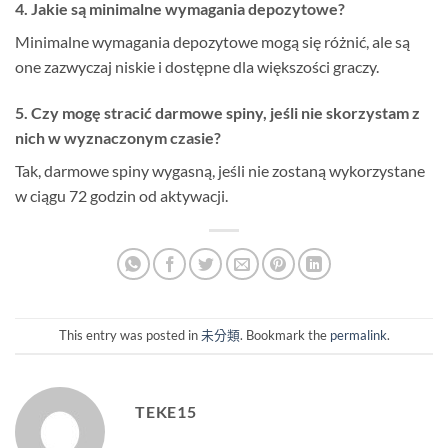
4. Jakie są minimalne wymagania depozytowe?
Minimalne wymagania depozytowe mogą się różnić, ale są
one zazwyczaj niskie i dostępne dla większości graczy.
5. Czy mogę stracić darmowe spiny, jeśli nie skorzystam z
nich w wyznaczonym czasie?
Tak, darmowe spiny wygasną, jeśli nie zostaną wykorzystane
w ciągu 72 godzin od aktywacji.
This entry was posted in
未分類
. Bookmark the
permalink
.
TEKE15