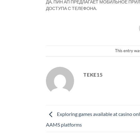
ДА, ПИН АП ПРЕДЛАГАЕТ МОБИЛЬНОЕ ПР
ДОСТУПА С ТЕЛЕФОНА.
This entry wa
TEKE15
Exploring games available at casino on
AAMS platforms