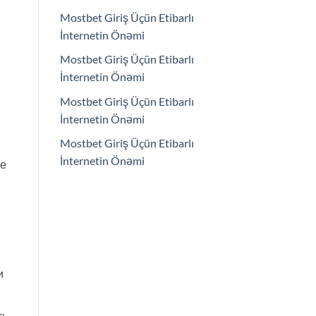
Mostbet Giriş Üçün Etibarlı
İnternetin Önəmi
Mostbet Giriş Üçün Etibarlı
İnternetin Önəmi
в
Mostbet Giriş Üçün Etibarlı
İnternetin Önəmi
Mostbet Giriş Üçün Etibarlı
İnternetin Önəmi
ие
и
ть