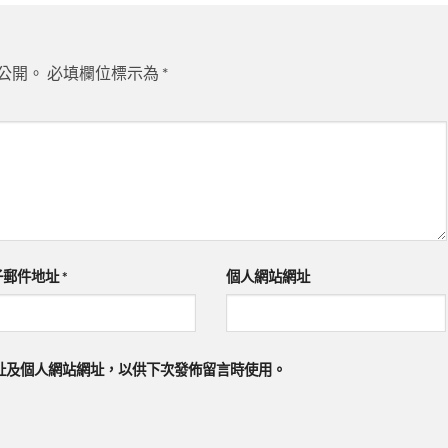
公開。
必填欄位標示為
*
子郵件地址
*
個人網站網址
址及個人網站網址，以供下次發佈留言時使用。