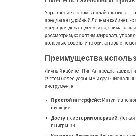
Управление счетом в онлайн-казино — э
предлагает удобный Личный кабинет, ко
операции, делать депозиты, снимать выи
рассмотрим, как оптимизировать управл
полезные советы и трюки, которые помо
Преимущества использ
Личный кабинет Пин Ап предоставляет 
счетом более удобным и функциональны
инструмента:
Простой интерфейс:
Интуитивно по
функции.
Доступ к истории операций:
Легкая 
выигрыши.
Контроль бюджета:
Возможность уст