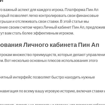
то важный аспект для каждого игрока. Платформа Пин Ап
торый позволяет легко контролировать свои финансовые
грыши и отслеживать свои ставки. В этой статье мы
ение своим счетом через Личный кабинет Пин Ап, предложи
гут вам стать более эффективным игроком.
ования Личного кабинета Пин Ап
игрокам множество преимуществ, которые делают управлен
м. Вот несколько основных плюсов использования этого
нятный интерфейс позволяет быстро находить нужные
навигация по всему вашу игровую историю, включая ставки 
ановить лимиты на депозиты и ставках, что помогает избега