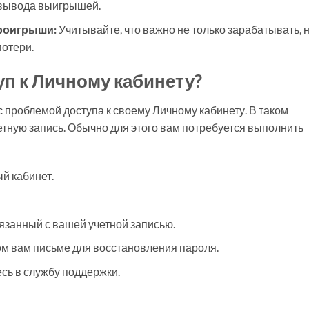
 вывода выигрышей.
роигрыши:
Учитывайте, что важно не только зарабатывать, н
потери.
уп к Личному кабинету?
с проблемой доступа к своему Личному кабинету. В таком
четную запись. Обычно для этого вам потребуется выполнить
й кабинет.
язанный с вашей учетной записью.
м вам письме для восстановления пароля.
сь в службу поддержки.