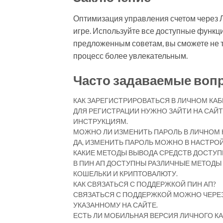
Оптимизация управления счетом через Л
игре. Используйте все доступные функци
предложенным советам, вы сможете не т
процесс более увлекательным.
Часто задаваемые воп
КАК ЗАРЕГИСТРИРОВАТЬСЯ В ЛИЧНОМ КАБ
ДЛЯ РЕГИСТРАЦИИ НУЖНО ЗАЙТИ НА САЙТ
ИНСТРУКЦИЯМ.
МОЖНО ЛИ ИЗМЕНИТЬ ПАРОЛЬ В ЛИЧНОМ 
ДА, ИЗМЕНИТЬ ПАРОЛЬ МОЖНО В НАСТРО
КАКИЕ МЕТОДЫ ВЫВОДА СРЕДСТВ ДОСТУПН
В ПИН АП ДОСТУПНЫ РАЗЛИЧНЫЕ МЕТОДЫ
КОШЕЛЬКИ И КРИПТОВАЛЮТУ.
КАК СВЯЗАТЬСЯ С ПОДДЕРЖКОЙ ПИН АП?
СВЯЗАТЬСЯ С ПОДДЕРЖКОЙ МОЖНО ЧЕРЕЗ
УКАЗАННОМУ НА САЙТЕ.
ЕСТЬ ЛИ МОБИЛЬНАЯ ВЕРСИЯ ЛИЧНОГО К