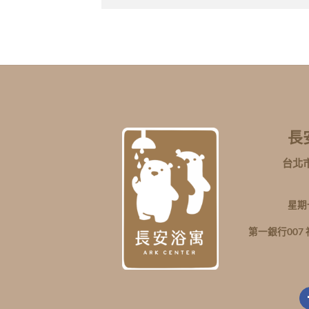
長
台北
星期一
第一銀行007 