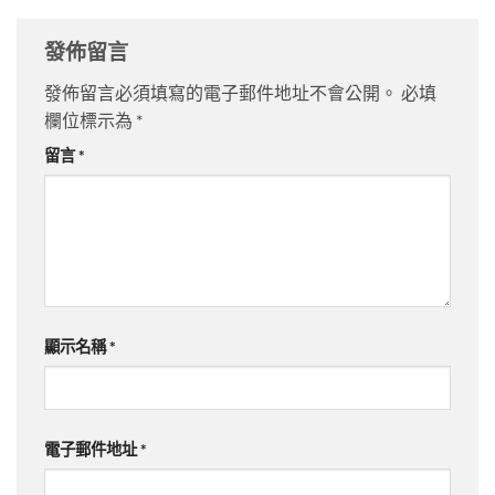
發佈留言
發佈留言必須填寫的電子郵件地址不會公開。
必填
欄位標示為
*
留言
*
顯示名稱
*
電子郵件地址
*