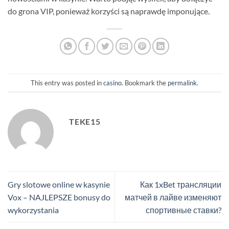
do grona VIP, ponieważ korzyści są naprawdę imponujące.
This entry was posted in
casino
. Bookmark the
permalink
.
TEKE15
Gry slotowe online w kasynie
Как 1xBet трансляции
Vox – NAJLEPSZE bonusy do
матчей в лайве изменяют
wykorzystania
спортивные ставки?