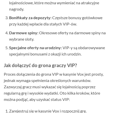
lojalnościowe, które można wymieniać na atrakcyjne
nagrody.
Bonifikaty za depozyty:
Częstsze bonusy gotówkowe
przy każdej wpłacie dla stałych VIP-ów.
Darmowe spiny:
Okresowe oferty na darmowe spiny na
wybrane sloty.
Specjalne oferty na urodziny:
VIP-y są obdarowywane
specjalnymi bonusami z okazji ich urodzin.
Jak dołączyć do grona graczy VIP?
Proces dołączenia do grona VIP w kasynie Vox jest prosty,
jednak wymaga spełnienia określonych warunków.
Zazwyczaj gracz musi wykazać się lojalnością poprzez
regularną grę i wysokie wydatki. Oto kilka kroków, które
można podjąć, aby uzyskać status VIP:
Zarejestruj się w kasynie Vox i rozpocznij grę.