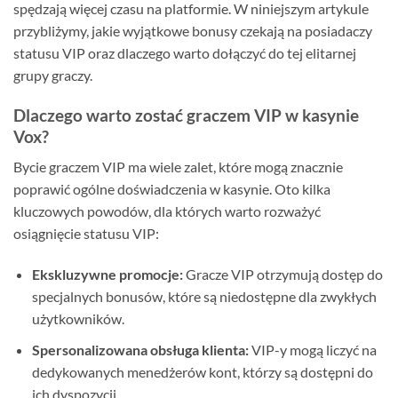
spędzają więcej czasu na platformie. W niniejszym artykule
przybliżymy, jakie wyjątkowe bonusy czekają na posiadaczy
statusu VIP oraz dlaczego warto dołączyć do tej elitarnej
grupy graczy.
Dlaczego warto zostać graczem VIP w kasynie
Vox?
Bycie graczem VIP ma wiele zalet, które mogą znacznie
poprawić ogólne doświadczenia w kasynie. Oto kilka
kluczowych powodów, dla których warto rozważyć
osiągnięcie statusu VIP:
Ekskluzywne promocje:
Gracze VIP otrzymują dostęp do
specjalnych bonusów, które są niedostępne dla zwykłych
użytkowników.
Spersonalizowana obsługa klienta:
VIP-y mogą liczyć na
dedykowanych menedżerów kont, którzy są dostępni do
ich dyspozycji.