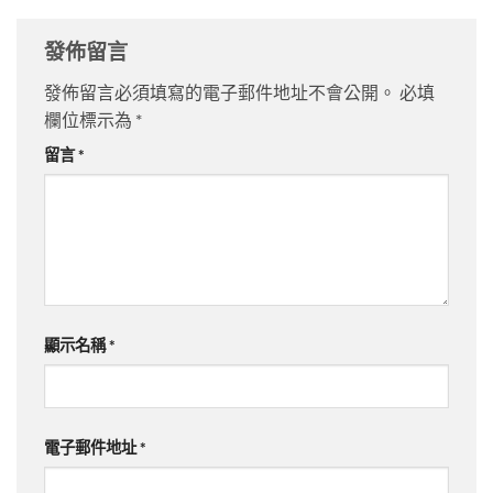
發佈留言
發佈留言必須填寫的電子郵件地址不會公開。
必填
欄位標示為
*
留言
*
顯示名稱
*
電子郵件地址
*