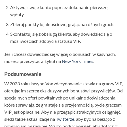
Aktywuj swoje konto poprzez dokonanie pierwszej
wpłaty.
Zbieraj punkty lojalnościowe, grając na różnych grach.
Skontaktuj się z obsługą klienta, aby dowiedzieć się o
możliwościach zdobycia statusu VIP.
Jeśli chcesz dowiedzieć się więcej o bonusach w kasynach,
możesz przeczytać artykuł na
New York Times
.
Podsumowanie
W 2023 roku kasyno Vox zdecydowanie stawia na graczy VIP,
oferując im szereg ekskluzywnych bonusów i przywilejów. Od
specjalnych ofert powitalnych po unikalne doświadczenia,
które sprawiają, że gra staje się przyjemnością, bycie graczem
VIP jest opłacalne. Aby nie przegapić atrakcyjnych osiągnięć,
śledź także aktualizacje na
Twitterze
, aby być na bieżąco z
nowościami w kasynie. Warto podjąć wysiłek, aby dołączyć