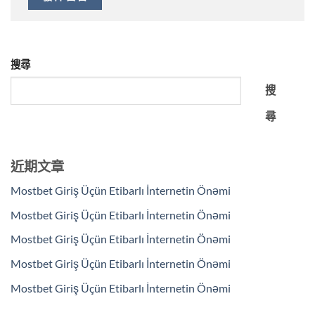
搜尋
搜
尋
近期文章
Mostbet Giriş Üçün Etibarlı İnternetin Önəmi
Mostbet Giriş Üçün Etibarlı İnternetin Önəmi
Mostbet Giriş Üçün Etibarlı İnternetin Önəmi
Mostbet Giriş Üçün Etibarlı İnternetin Önəmi
Mostbet Giriş Üçün Etibarlı İnternetin Önəmi