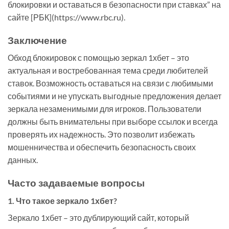
блокировки и оставаться в безопасности при ставках” на
сайте [РБК](https://www.rbc.ru).
Заключение
Обход блокировок с помощью зеркал 1хбет – это
актуальная и востребованная тема среди любителей
ставок. Возможность оставаться на связи с любимыми
событиями и не упускать выгодные предложения делает
зеркала незаменимыми для игроков. Пользователи
должны быть внимательны при выборе ссылок и всегда
проверять их надежность. Это позволит избежать
мошенничества и обеспечить безопасность своих
данных.
Часто задаваемые вопросы
1. Что такое зеркало 1хбет?
Зеркало 1хбет – это дублирующий сайт, который