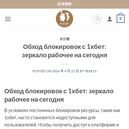
Skip
-支持我們-
to
content
0
未分類
Обход блокировок с 1хбет:
зеркало рабочее на сегодня
POSTED ON
2026 年 4 月 23 日
BY
TEKE15
Обход блокировок с 1хбет: зеркало
рабочее на сегодня
В условиях постоянных блокировок ресурсы, такие как
1хбет, часто становятся недоступными для
пользователей. Чтобы получить доступ к платформе и