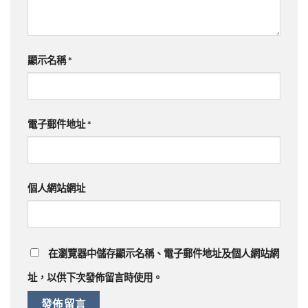
顯示名稱
*
電子郵件地址
*
個人網站網址
在
瀏覽器
中儲存顯示名稱、電子郵件地址及個人網站網
址，以供下次發佈留言時使用。