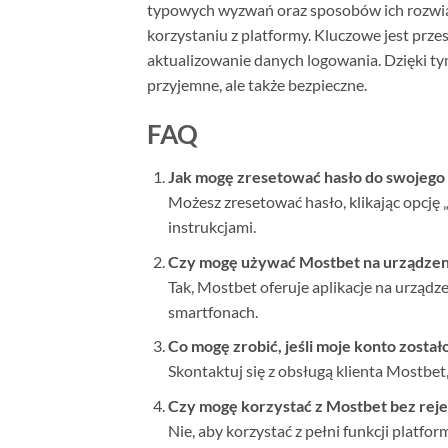
typowych wyzwań oraz sposobów ich rozwią
korzystaniu z platformy. Kluczowe jest prz
aktualizowanie danych logowania. Dzięki t
przyjemne, ale także bezpieczne.
FAQ
Jak mogę zresetować hasło do swojego
Możesz zresetować hasło, klikając opcję 
instrukcjami.
Czy mogę używać Mostbet na urządzen
Tak, Mostbet oferuje aplikacje na urząd
smartfonach.
Co mogę zrobić, jeśli moje konto zosta
Skontaktuj się z obsługą klienta Mostbet,
Czy mogę korzystać z Mostbet bez rejes
Nie, aby korzystać z pełni funkcji platfor