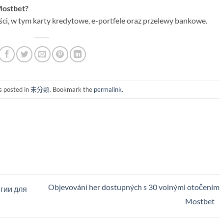
Mostbet?
i, w tym karty kredytowe, e-portfele oraz przelewy bankowe.
s posted in
未分類
. Bookmark the
permalink
.
Objevování her dostupných s 30 volnými otočením
гии для
Mostbet