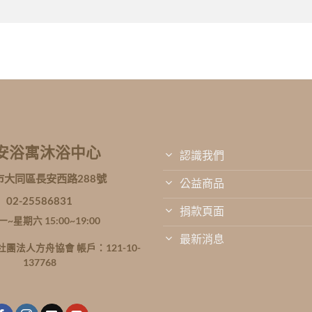
安浴寓沐浴中心
認識我們
市大同區長安西路288號
公益商品
02-25586831
捐款頁面
~星期六 15:00~19:00
最新消息
社團法人方舟協會 帳戶：121-10-
137768