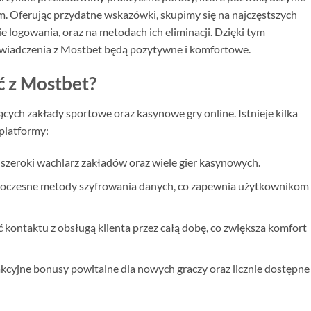
 Oferując przydatne wskazówki, skupimy się na najczęstszych
e logowania, oraz na metodach ich eliminacji. Dzięki tym
świadczenia z Mostbet będą pozytywne i komfortowe.
ć z Mostbet?
ących zakłady sportowe oraz kasynowe gry online. Istnieje kilka
platformy:
zeroki wachlarz zakładów oraz wiele gier kasynowych.
woczesne metody szyfrowania danych, co zapewnia użytkownikom
kontaktu z obsługą klienta przez całą dobę, co zwiększa komfort
kcyjne bonusy powitalne dla nowych graczy oraz licznie dostępne