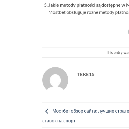
Jakie metody płatności są dostępne w 
Mostbet obsługuje różne metody płatnośc
This entry wa
TEKE15
Мостбет обзор сайта: лучшие страте
ставок на спорт