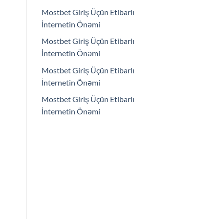
Mostbet Giriş Üçün Etibarlı
İnternetin Önəmi
Mostbet Giriş Üçün Etibarlı
İnternetin Önəmi
Mostbet Giriş Üçün Etibarlı
İnternetin Önəmi
Mostbet Giriş Üçün Etibarlı
İnternetin Önəmi