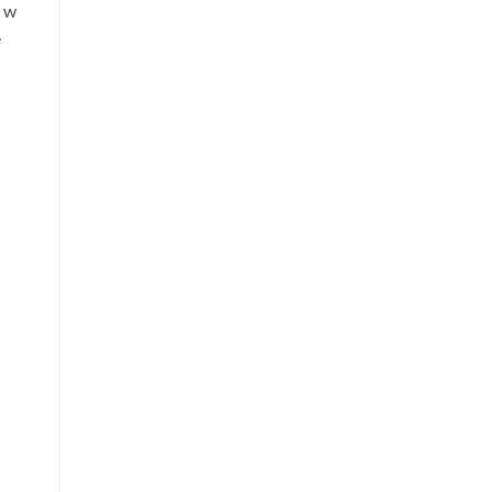
ń w
e