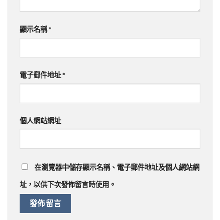
顯示名稱
*
電子郵件地址
*
個人網站網址
在
瀏覽器
中儲存顯示名稱、電子郵件地址及個人網站網
址，以供下次發佈留言時使用。