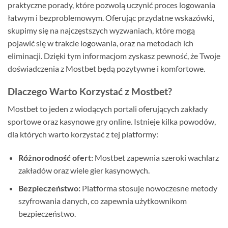
praktyczne porady, które pozwolą uczynić proces logowania
łatwym i bezproblemowym. Oferując przydatne wskazówki,
skupimy się na najczęstszych wyzwaniach, które mogą
pojawić się w trakcie logowania, oraz na metodach ich
eliminacji. Dzięki tym informacjom zyskasz pewność, że Twoje
doświadczenia z Mostbet będą pozytywne i komfortowe.
Dlaczego Warto Korzystać z Mostbet?
Mostbet to jeden z wiodących portali oferujących zakłady
sportowe oraz kasynowe gry online. Istnieje kilka powodów,
dla których warto korzystać z tej platformy:
Różnorodność ofert:
Mostbet zapewnia szeroki wachlarz
zakładów oraz wiele gier kasynowych.
Bezpieczeństwo:
Platforma stosuje nowoczesne metody
szyfrowania danych, co zapewnia użytkownikom
bezpieczeństwo.