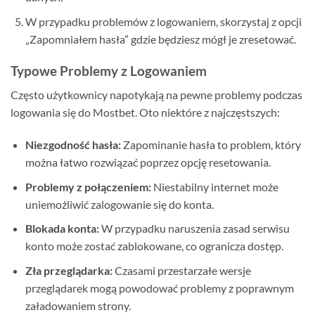
W przypadku problemów z logowaniem, skorzystaj z opcji
„Zapomniałem hasła” gdzie będziesz mógł je zresetować.
Typowe Problemy z Logowaniem
Często użytkownicy napotykają na pewne problemy podczas
logowania się do Mostbet. Oto niektóre z najczęstszych:
Niezgodność hasła:
Zapominanie hasła to problem, który
można łatwo rozwiązać poprzez opcję resetowania.
Problemy z połączeniem:
Niestabilny internet może
uniemożliwić zalogowanie się do konta.
Blokada konta:
W przypadku naruszenia zasad serwisu
konto może zostać zablokowane, co ogranicza dostęp.
Zła przeglądarka:
Czasami przestarzałe wersje
przeglądarek mogą powodować problemy z poprawnym
załadowaniem strony.