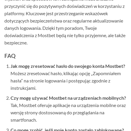
przyczynić się do pozytywnych doświadczeń w korzystaniu z
platformy. Kluczowe jest przestrzeganie wskazówek
dotyczących bezpieczeństwa oraz regularne aktualizowanie
danych logowania. Dzięki tym poradom, Twoje
doświadczenia z Mostbet będą nie tylko przyjemne, ale także
bezpieczne.
FAQ
Jak mogę zresetować hasło do swojego konta Mostbet?
Możesz zresetować hasło, klikając opcję „Zapomniałem
hasła” na stronie logowania i postępując zgodnie z
instrukcjami.
Czy mogę używać Mostbet na urządzeniach mobilnych?
Tak, Mostbet oferuje aplikacje na urządzenia mobilne oraz
wersję strony dostosowaną do przeglądania na
smartfonach.
Co mogę zrobić, jeśli moje konto zostało zablokowane?