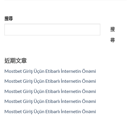
搜尋
搜
尋
近期文章
Mostbet Giriş Üçün Etibarlı İnternetin Önəmi
Mostbet Giriş Üçün Etibarlı İnternetin Önəmi
Mostbet Giriş Üçün Etibarlı İnternetin Önəmi
Mostbet Giriş Üçün Etibarlı İnternetin Önəmi
Mostbet Giriş Üçün Etibarlı İnternetin Önəmi