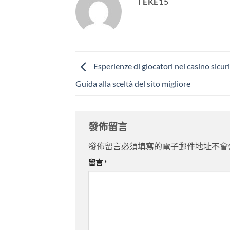
TEKE15
Esperienze di giocatori nei casino sicu
Guida alla sceltà del sito migliore
發佈留言
發佈留言必須填寫的電子郵件地址不會
留言
*