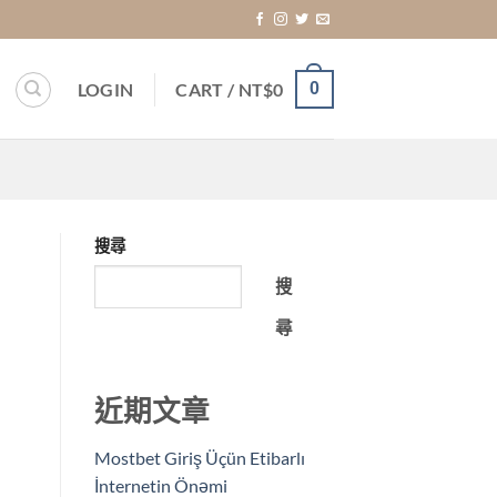
0
LOGIN
CART /
NT$
0
搜尋
搜
尋
近期文章
Mostbet Giriş Üçün Etibarlı
İnternetin Önəmi