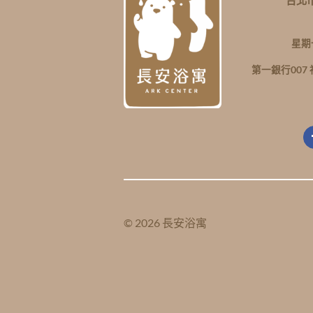
台北
星期一
第一銀行007 
© 2026 長安浴寓