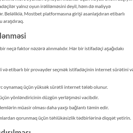
ifadəçilər yalnız oyun irəliləməsini deyil, həm də maliyyə
ər. Beləliklə, Mostbet platformasına girişi asanlaşdıran etibarlı
u araşdıraq.
mlənməsi
bir neçə faktor nəzərə alınmalıdır. Hər bir istifadəçi aşağıdakı
 və etibarlı bir provayder seçmək istifadəçinin internet sürətini v
c oynamaq üçün yüksək sürətli internet tələb olunur.
üçün yönləndiricinin düzgün yerləşməsi vacibdir.
emlərin müasir olması daha yaxşı bağlantı təmin edir.
amlardan qorunmaq üçün təhlükəsizlik tədbirlərinə diqqət yetirin.
dırılması