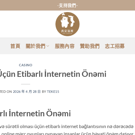
-支持我們-
首頁
關於我們
服務內容
贊助我們
志工招募
CASINO
çün Etibarlı İnternetin Önəmi
TED ON
2026 年 4 月 28 日
BY
TEKE15
rlı İnternetin Önəmi
ə sürətli olması üçün etibarlı internet bağlantısının nə dərəcədə
 online mərc oyunları oynayan insanlar üçün həyati önəm daşıyır.