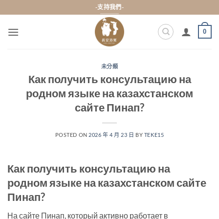
Skip
-支持我們-
to
content
0
未分類
Как получить консультацию на
родном языке на казахстанском
сайте Пинап?
POSTED ON
2026 年 4 月 23 日
BY
TEKE15
Как получить консультацию на
родном языке на казахстанском сайте
Пинап?
На сайте Пинап, который активно работает в