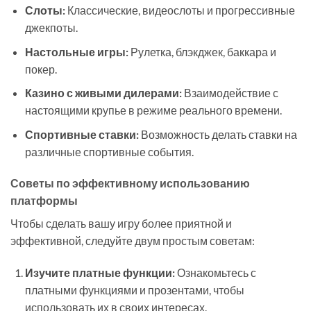
Слоты:
Классические, видеослоты и прогрессивные
джекпоты.
Настольные игры:
Рулетка, блэкджек, баккара и
покер.
Казино с живыми дилерами:
Взаимодействие с
настоящими крупье в режиме реального времени.
Спортивные ставки:
Возможность делать ставки на
различные спортивные события.
Советы по эффективному использованию
платформы
Чтобы сделать вашу игру более приятной и
эффективной, следуйте двум простым советам:
Изучите платные функции:
Ознакомьтесь с
платными функциями и прозентами, чтобы
использовать их в своих интересах.