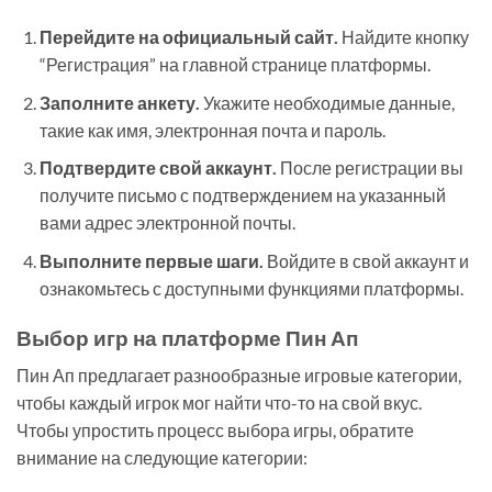
Перейдите на официальный сайт.
Найдите кнопку
“Регистрация” на главной странице платформы.
Заполните анкету.
Укажите необходимые данные,
такие как имя, электронная почта и пароль.
Подтвердите свой аккаунт.
После регистрации вы
получите письмо с подтверждением на указанный
вами адрес электронной почты.
Выполните первые шаги.
Войдите в свой аккаунт и
ознакомьтесь с доступными функциями платформы.
Выбор игр на платформе Пин Ап
Пин Ап предлагает разнообразные игровые категории,
чтобы каждый игрок мог найти что-то на свой вкус.
Чтобы упростить процесс выбора игры, обратите
внимание на следующие категории: