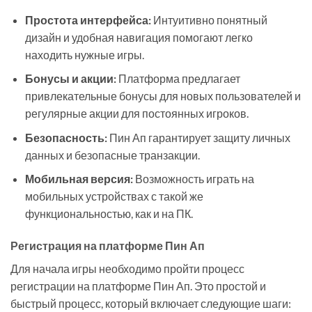
Простота интерфейса:
Интуитивно понятный
дизайн и удобная навигация помогают легко
находить нужные игры.
Бонусы и акции:
Платформа предлагает
привлекательные бонусы для новых пользователей и
регулярные акции для постоянных игроков.
Безопасность:
Пин Ап гарантирует защиту личных
данных и безопасные транзакции.
Мобильная версия:
Возможность играть на
мобильных устройствах с такой же
функциональностью, как и на ПК.
Регистрация на платформе Пин Ап
Для начала игры необходимо пройти процесс
регистрации на платформе Пин Ап. Это простой и
быстрый процесс, который включает следующие шаги: