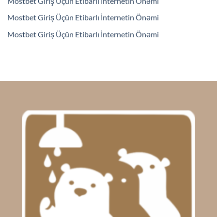
Mostbet Giriş Üçün Etibarlı İnternetin Önəmi
Mostbet Giriş Üçün Etibarlı İnternetin Önəmi
Mostbet Giriş Üçün Etibarlı İnternetin Önəmi