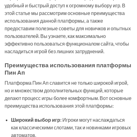
удобный и быстрый доступ к огромному выбору игр. В
этой статье мы рассмотрим основные преимущества
использования данной платформы, а также
предоставим полезные советы для новичков и опытных
пользователей. Вы узнаете, как максимально
эффективно пользоваться функционалом сайта, чтобы
насладиться игрой без лишних затруднений.
Преимущества использования платформы
Пин Ап
Платформа Пин Ап славится не только широкой игрой,
но и множеством дополнительных функций, которые
делают процесс игры более комфортным. Вот основные
преимущества использования этой платформы:
Широкий выбор игр:
Игроки могут наслаждаться
как классическими слотами, так и новинками игровых
автоматов.