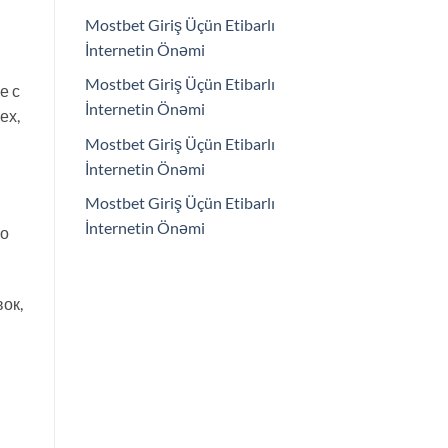
Mostbet Giriş Üçün Etibarlı
İnternetin Önəmi
Mostbet Giriş Üçün Etibarlı
е с
İnternetin Önəmi
ех,
Mostbet Giriş Üçün Etibarlı
İnternetin Önəmi
Mostbet Giriş Üçün Etibarlı
İnternetin Önəmi
но
ок,