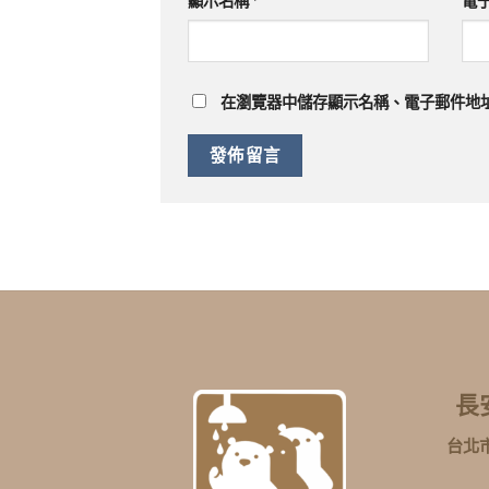
顯示名稱
*
電
在
瀏覽器
中儲存顯示名稱、電子郵件地
長
台北