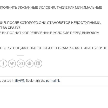
ПОЛНИТЬ УКАЗАННЫЕ УСЛОВИЯ, ТАКИЕ КАК МИНИМАЛЬНЫЕ
ТВИЯ, ПОСЛЕ КОТОРОГО ОНИ СТАНОВЯТСЯ НЕДОСТУПНЫМИ.
ТВА СРАЗУ?
СЯ ВЫПОЛНИТЬ ОПРЕДЕЛЁННЫЕ УСЛОВИЯ ПЕРЕД ВЫВОДОМ
СЫЛКУ, СОЦИАЛЬНЫЕ СЕТИ И TELEGRAM-КАНАЛ ПИНАП БЕТИНГ.
s posted in
未分類
. Bookmark the
permalink
.