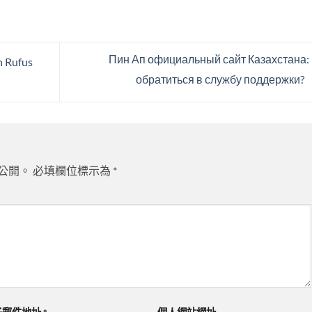
Пин Ап официальный сайт Казахстана: 
n Rufus
обратиться в службу поддержки?
公開。
必填欄位標示為
*