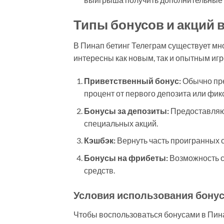
Типы бонусов и акций 
В Пинап бетинг Телеграм существует мн
интересны как новым, так и опытным иг
Приветственный бонус:
Обычно пре
процент от первого депозита или фи
Бонусы за депозиты:
Предоставляют
специальных акций.
Кэшбэк:
Вернуть часть проигранных 
Бонусы на фрибеты:
Возможность с
средств.
Условия использования бону
Чтобы воспользоваться бонусами в Пин