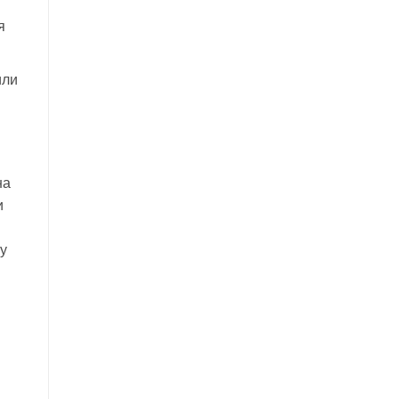
я
или
на
и
ру