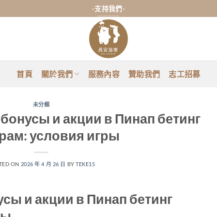
-支持我們-
首頁
關於我們
服務內容
贊助我們
志工招募
未分類
бонусы и акции в Пинап бетинг
рам: условия игры
TED ON
2026 年 4 月 26 日
BY
TEKE15
сы и акции в Пинап бетинг
ры