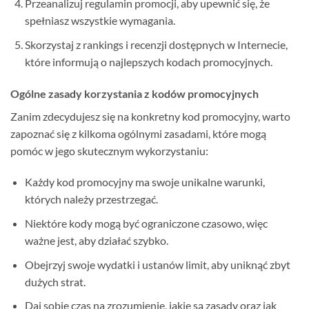
Przeanalizuj regulamin promocji, aby upewnić się, że
spełniasz wszystkie wymagania.
Skorzystaj z rankings i recenzji dostępnych w Internecie,
które informują o najlepszych kodach promocyjnych.
Ogólne zasady korzystania z kodów promocyjnych
Zanim zdecydujesz się na konkretny kod promocyjny, warto
zapoznać się z kilkoma ogólnymi zasadami, które mogą
pomóc w jego skutecznym wykorzystaniu:
Każdy kod promocyjny ma swoje unikalne warunki,
których należy przestrzegać.
Niektóre kody mogą być ograniczone czasowo, więc
ważne jest, aby działać szybko.
Obejrzyj swoje wydatki i ustanów limit, aby uniknąć zbyt
dużych strat.
Daj sobie czas na zrozumienie, jakie są zasady oraz jak