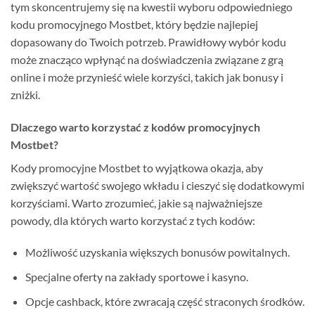
tym skoncentrujemy się na kwestii wyboru odpowiedniego
kodu promocyjnego Mostbet, który będzie najlepiej
dopasowany do Twoich potrzeb. Prawidłowy wybór kodu
może znacząco wpłynąć na doświadczenia związane z grą
online i może przynieść wiele korzyści, takich jak bonusy i
zniżki.
Dlaczego warto korzystać z kodów promocyjnych
Mostbet?
Kody promocyjne Mostbet to wyjątkowa okazja, aby
zwiększyć wartość swojego wkładu i cieszyć się dodatkowymi
korzyściami. Warto zrozumieć, jakie są najważniejsze
powody, dla których warto korzystać z tych kodów:
Możliwość uzyskania większych bonusów powitalnych.
Specjalne oferty na zakłady sportowe i kasyno.
Opcje cashback, które zwracają część straconych środków.