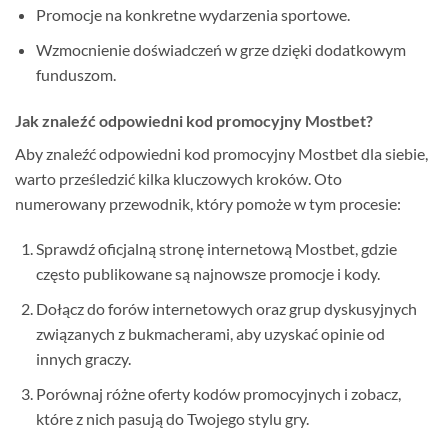
Promocje na konkretne wydarzenia sportowe.
Wzmocnienie doświadczeń w grze dzięki dodatkowym
funduszom.
Jak znaleźć odpowiedni kod promocyjny Mostbet?
Aby znaleźć odpowiedni kod promocyjny Mostbet dla siebie,
warto prześledzić kilka kluczowych kroków. Oto
numerowany przewodnik, który pomoże w tym procesie:
Sprawdź oficjalną stronę internetową Mostbet, gdzie
często publikowane są najnowsze promocje i kody.
Dołącz do forów internetowych oraz grup dyskusyjnych
związanych z bukmacherami, aby uzyskać opinie od
innych graczy.
Porównaj różne oferty kodów promocyjnych i zobacz,
które z nich pasują do Twojego stylu gry.