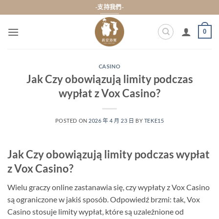
Skip
-支持我們-
to
content
0
CASINO
Jak Czy obowiązują limity podczas
wypłat z Vox Casino?
POSTED ON
2026 年 4 月 23 日
BY
TEKE15
Jak Czy obowiązują limity podczas wypłat
z Vox Casino?
Wielu graczy online zastanawia się, czy wypłaty z Vox Casino
są ograniczone w jakiś sposób. Odpowiedź brzmi: tak, Vox
Casino stosuje limity wypłat, które są uzależnione od