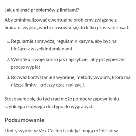
Jak uniknąć problemów z limitami?
Aby zminimalizować ewentualne problemy związane z
limitami wypłat, warto stosować się do kilku prostych zasad:
Regularnie sprawdzaj regulamin kasyna, aby być na
bieżąco z wszelkimi zmianami.
Weryfikuj swoje konto jak najszybciej, aby przyspieszyć
proces wypłat.
Rozważ korzystanie z wybranej metody wypłaty, która ma
niższe limity i krótszy czas realizacji.
Stosowanie się do tych rad może pomóc w zapewnieniu
szybkiego i łatwego dostępu do wygranych.
Podsumowanie
Limity wypłat w Vox Casino istnieją i mogą różnić się w