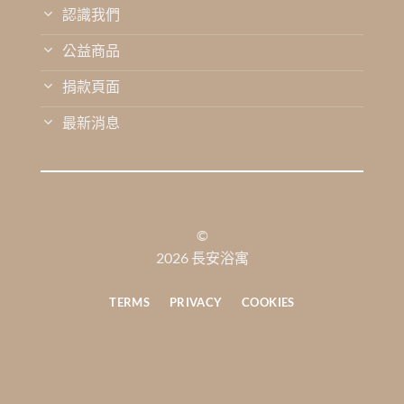
認識我們
公益商品
捐款頁面
最新消息
©
2026 長安浴寓
TERMS
PRIVACY
COOKIES