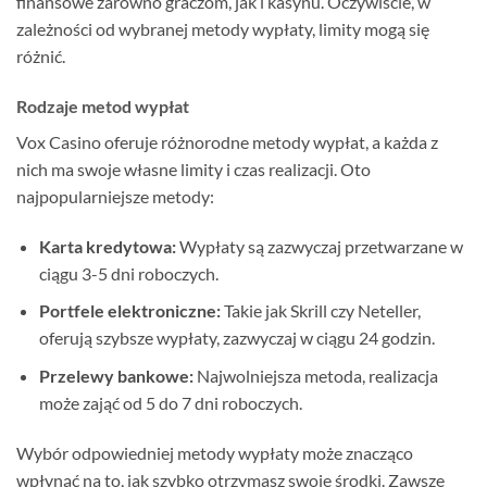
finansowe zarówno graczom, jak i kasynu. Oczywiście, w
zależności od wybranej metody wypłaty, limity mogą się
różnić.
Rodzaje metod wypłat
Vox Casino oferuje różnorodne metody wypłat, a każda z
nich ma swoje własne limity i czas realizacji. Oto
najpopularniejsze metody:
Karta kredytowa:
Wypłaty są zazwyczaj przetwarzane w
ciągu 3-5 dni roboczych.
Portfele elektroniczne:
Takie jak Skrill czy Neteller,
oferują szybsze wypłaty, zazwyczaj w ciągu 24 godzin.
Przelewy bankowe:
Najwolniejsza metoda, realizacja
może zająć od 5 do 7 dni roboczych.
Wybór odpowiedniej metody wypłaty może znacząco
wpłynąć na to, jak szybko otrzymasz swoje środki. Zawsze