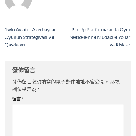
1win Aviator Azerbaycan
Pin Up Platformasında Oyun
Oyunun Strategiyası Və
Nəticələrinə Müdaxilə Yolları
Qaydaları
və Riskləri
發佈留言
發佈留言必須填寫的電子郵件地址不會公開。
必填
欄位標示為
*
留言
*