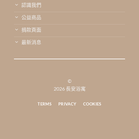
認識我們
公益商品
捐款頁面
最新消息
©
2026 長安浴寓
TERMS
PRIVACY
COOKIES