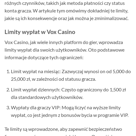
różnych czynników, takich jak metoda płatności czy status
konta gracza. W artykule tym omówimy dokładniej te limity,
jakie są ich konsekwencje oraz jak można je zminimalizować.
Limity wypłat w Vox Casino
Vox Casino, jak wiele innych platform do gier, wprowadza
limity wypłat dla swoich użytkowników. Oto podstawowe
informacje dotyczące tych ograniczeń:
Limit wypłat na miesiąc: Zazwyczaj wynosi on od 5,000 do
25,000 zł, w zależności od statusu gracza.
Limit wypłat dziennych: Często ograniczony do 1,500 zł
dla standardowych użytkowników.
Wypłaty dla graczy VIP: Mogą liczyć na wyższe limity
wypłat, co jest jednym z bonusów bycia w programie VIP.
Te limity są wprowadzone, aby zapewnić bezpieczeństwo