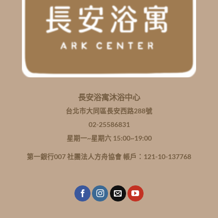
長安浴寓沐浴中心
台北市大同區長安西路288號
02-25586831
星期一~星期六 15:00~19:00
第一銀行007 社團法人方舟協會 帳戶：121-10-137768