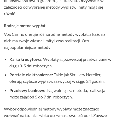
finansowe zarówno graczom, jak i kasynu. Oczywiście, w
zależności od wybranej metody wypłaty, limity mogą się
różnić.
Rodzaje metod wypłat
Vox Casino oferuje różnorodne metody wypłat, a każda z
nich ma swoje własne limity i czas realizacji. Oto
najpopularniejsze metody:
Karta kredytowa:
Wypłaty są zazwyczaj przetwarzane w
ciągu 3-5 dni roboczych.
Portfele elektroniczne:
Takie jak Skrill czy Neteller,
oferują szybsze wypłaty, zazwyczaj w ciągu 24 godzin.
Przelewy bankowe:
Najwolniejsza metoda, realizacja
może zająć od 5 do 7 dni roboczych.
Wybór odpowiedniej metody wypłaty może znacząco
wpłynąć na to, jak szybko otrzymasz swoje środki. Zawsze