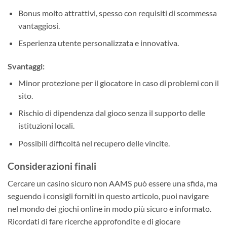
Bonus molto attrattivi, spesso con requisiti di scommessa
vantaggiosi.
Esperienza utente personalizzata e innovativa.
Svantaggi:
Minor protezione per il giocatore in caso di problemi con il
sito.
Rischio di dipendenza dal gioco senza il supporto delle
istituzioni locali.
Possibili difficoltà nel recupero delle vincite.
Considerazioni finali
Cercare un casino sicuro non AAMS può essere una sfida, ma
seguendo i consigli forniti in questo articolo, puoi navigare
nel mondo dei giochi online in modo più sicuro e informato.
Ricordati di fare ricerche approfondite e di giocare