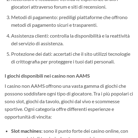
giocatori attraverso forum e siti di recensioni.
Metodi di pagamento: prediligi piattaforme che offrono
metodi di pagamento sicuri e trasparenti.
Assistenza clienti: controlla la disponibilità e la reattività
del servizio di assistenza.
Protezione dei dati: accertati che il sito utilizzi tecnologie
di crittografia per proteggere i tuoi dati personali.
I giochi disponibili nei casino non AAMS
I casino non AAMS offrono una vasta gamma di giochi che
possono soddisfare ogni tipo di giocatore. Tra i più popolari ci
sono slot, giochi da tavolo, giochi dal vivo e scommesse
sportive. Ogni categoria offre differenti esperienze e
opportunità di vincita:
Slot machines:
sono il punto forte dei casino online, con