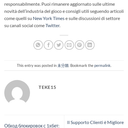
responsabilmente. Puoi rimanere aggiornato sulle ultime
novità dell’industria del gioco e consigli utili seguendo articoli
come quelli su
New York Times
e sulle discussioni di settore
su canali social come
Twitter
.
This entry was posted in
未分類
. Bookmark the
permalink
.
TEKE15
Il Supporto Clienti è Migliore
Обход блокировок с 1хбет: