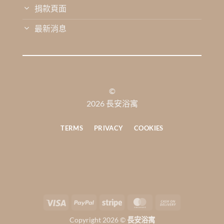
捐款頁面
最新消息
©
2026 長安浴寓
TERMS
PRIVACY
COOKIES
Visa
PayPal
Stripe
MasterCard
Cash
On
Copyright 2026 ©
長安浴寓