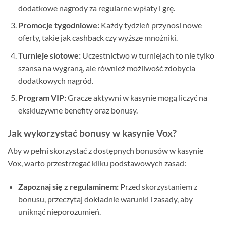
dodatkowe nagrody za regularne wpłaty i grę.
Promocje tygodniowe:
Każdy tydzień przynosi nowe
oferty, takie jak cashback czy wyższe mnożniki.
Turnieje slotowe:
Uczestnictwo w turniejach to nie tylko
szansa na wygraną, ale również możliwość zdobycia
dodatkowych nagród.
Program VIP:
Gracze aktywni w kasynie mogą liczyć na
ekskluzywne benefity oraz bonusy.
Jak wykorzystać bonusy w kasynie Vox?
Aby w pełni skorzystać z dostępnych bonusów w kasynie
Vox, warto przestrzegać kilku podstawowych zasad:
Zapoznaj się z regulaminem:
Przed skorzystaniem z
bonusu, przeczytaj dokładnie warunki i zasady, aby
uniknąć nieporozumień.