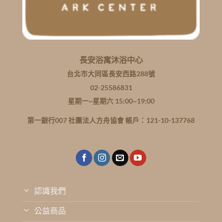
長安浴寓沐浴中心
台北市大同區長安西路288號
02-25586831
星期一~星期六 15:00~19:00
第一銀行007 社團法人方舟協會 帳戶：121-10-137768
認識我們
公益商品