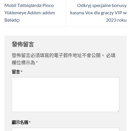
Mobil Tətbiqlərdə Pinco
Odkryj specjalne bonusy
Yüklemeye Addım-addım
kasyna Vox dla graczy VIP w
Bələdçi
2023 roku
發佈留言
發佈留言必須填寫的電子郵件地址不會公開。
必填
欄位標示為
*
留言
*
顯示名稱
*