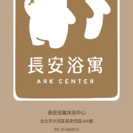
長安浴寓沐浴中心
台北市大同區長安西路288號
02-25586831