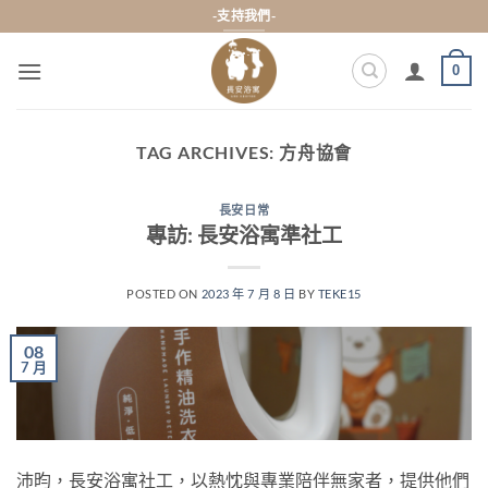
Skip
-支持我們-
to
content
0
TAG ARCHIVES:
方舟協會
長安日常
專訪: 長安浴寓準社工
POSTED ON
2023 年 7 月 8 日
BY
TEKE15
08
7 月
沛昀，長安浴寓社工，以熱忱與專業陪伴無家者，提供他們