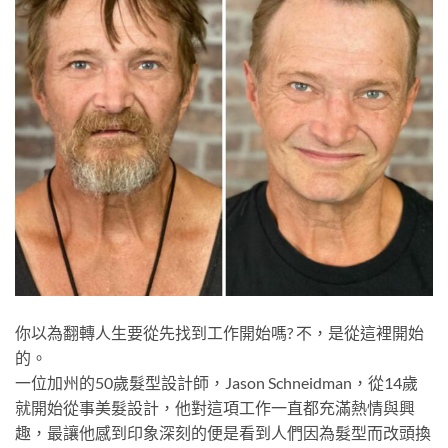
你以為翻轉人生要從先找到工作開始嗎? 不，是從這裡開始
的。
一位加州的50歲髮型設計師，Jason Schneidman，從14歲
就開始從事美髮設計，他對這項工作一直都充滿熱情與興
趣，最讓他感到印象深刻的便是看到人們因為髮型而改頭換