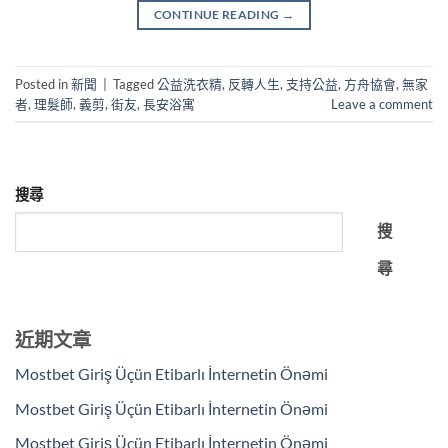
CONTINUE READING
→
Posted in
新聞
|
Tagged
公益洗衣精
,
反轉人生
,
支持公益
,
方舟協會
,
無家
者
,
理髮師
,
義剪
,
街友
,
長安浴寓
Leave a comment
搜尋
搜
尋
近期文章
Mostbet Giriş Üçün Etibarlı İnternetin Önəmi
Mostbet Giriş Üçün Etibarlı İnternetin Önəmi
Mostbet Giriş Üçün Etibarlı İnternetin Önəmi