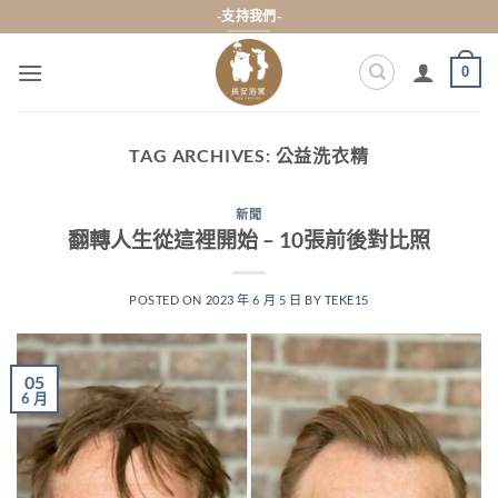
Skip
-支持我們-
to
content
0
TAG ARCHIVES:
公益洗衣精
新聞
翻轉人生從這裡開始 – 10張前後對比照
POSTED ON
2023 年 6 月 5 日
BY
TEKE15
05
6 月