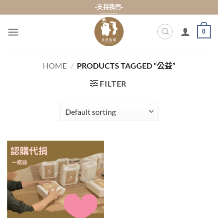
Skip
-支持我們-
to
content
0
HOME
/
PRODUCTS TAGGED “公益”
FILTER