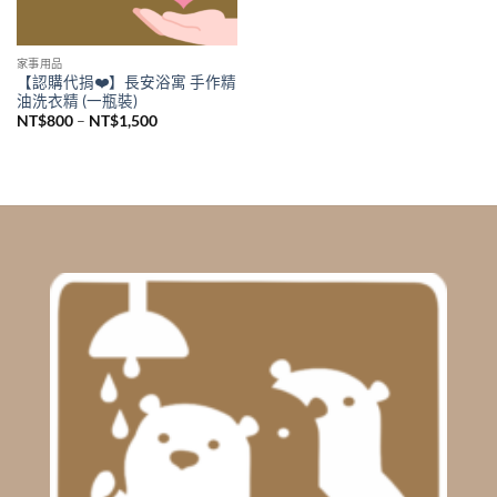
家事用品
【認購代捐❤️】長安浴寓 手作精
油洗衣精 (一瓶裝)
Price
NT$
800
–
NT$
1,500
range:
NT$800
through
NT$1,500