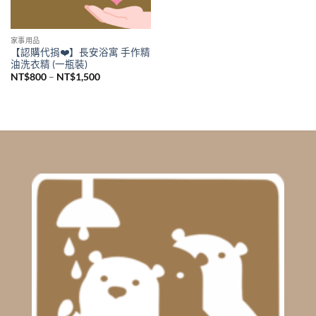
家事用品
【認購代捐❤️】長安浴寓 手作精
油洗衣精 (一瓶裝)
Price
NT$
800
–
NT$
1,500
range:
NT$800
through
NT$1,500