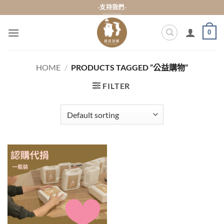
Skip
-支持我們-
to
content
0
HOME
/
PRODUCTS TAGGED “公益購物”
FILTER