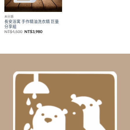
未分類
長安浴寓 手作精油洗衣精 巨量
分享組
Original
Current
NT$
4,500
NT$
3,980
price
price
was:
is:
NT$4,500.
NT$3,980.