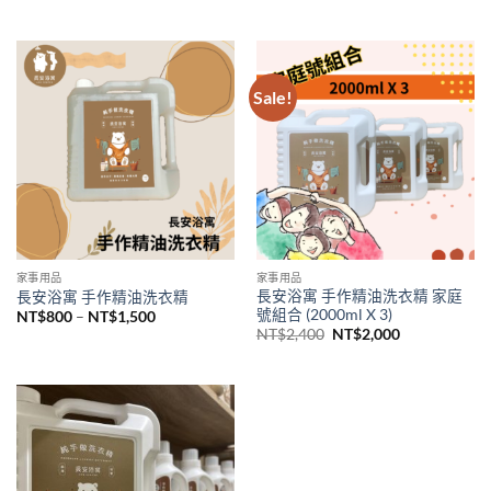
price
price
NT$6,900.
NT$5,888.
was:
is:
NT$6,900.
NT$5,888.
Sale!
家事用品
家事用品
長安浴寓 手作精油洗衣精 家庭
長安浴寓 手作精油洗衣精
號組合 (2000ml X 3)
Price
NT$
800
–
NT$
1,500
range:
Original
Current
NT$
2,400
NT$
2,000
NT$800
price
price
through
was:
is:
NT$1,500
NT$2,400.
NT$2,000.