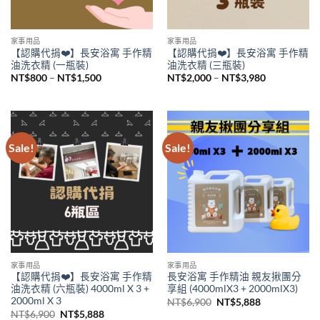
家事用品
家事用品
【認購代捐❤️】長安浴寓 手作精
【認購代捐❤️】長安浴寓 手作精
油洗衣精 (一瓶裝)
油洗衣精 (三瓶裝)
Price
Price
NT$
800
–
NT$
1,500
NT$
2,000
–
NT$
3,980
range:
range:
NT$800
NT$2,000
through
through
NT$1,500
NT$3,980
Sale!
Sale!
家事用品
家事用品
【認購代捐❤️】長安浴寓 手作精
長安浴寓 手作精油 親友揪團分
油洗衣精 (六瓶裝) 4000ml X 3 +
享組 (4000mlX3 + 2000mlX3)
2000ml X 3
Original
Current
NT$
6,900
NT$
5,888
price
price
Original
Current
NT$
6,900
NT$
5,888
was:
is: